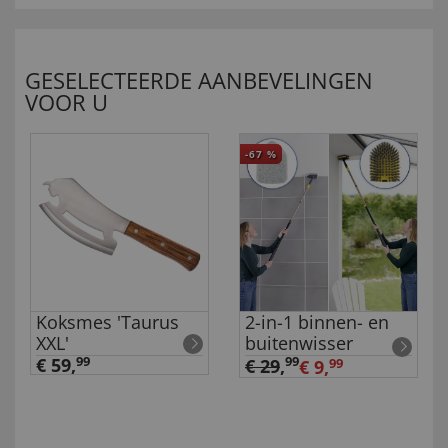
GESELECTEERDE AANBEVELINGEN
VOOR U
-67
%
Koksmes 'Taurus
2-in-1 binnen- en
XXL'
buitenwisser
€ 59,
99
99
€ 29
,
€ 9,
99