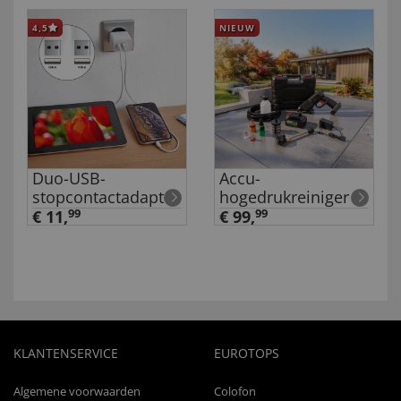
4,5
NIEUW
Duo-USB-
Accu-
stopcontactadapter
hogedrukreiniger
€ 11,
99
€ 99,
99
KLANTENSERVICE
EUROTOPS
Algemene voorwaarden
Colofon