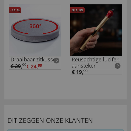
-17
%
NIEUW
Draaibaar zitkussen
Reusachtige lucifer-
aansteker
99
€ 29
,
€ 24,
99
€ 19,
99
DIT ZEGGEN ONZE KLANTEN