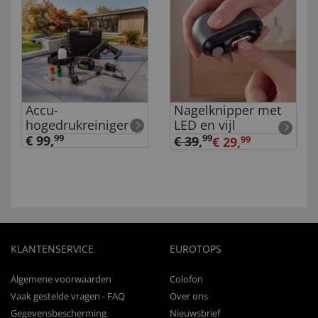
Accu-
Nagelknipper met
hogedrukreiniger
LED en vijl
€ 99,
99
99
€ 39
,
€ 29,
99
KLANTENSERVICE
EUROTOPS
Algemene voorwaarden
Colofon
Vaak gestelde vragen - FAQ
Over ons
Gegevensbescherming
Nieuwsbrief