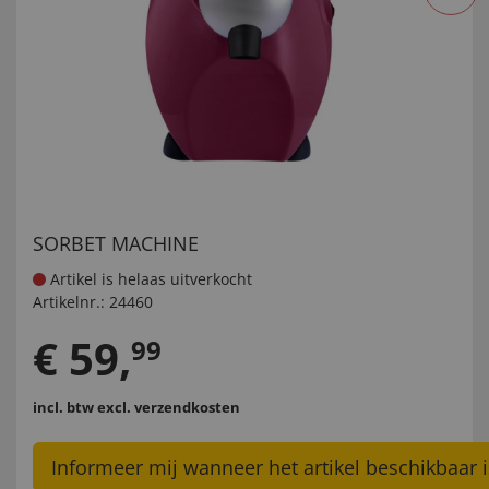
SORBET MACHINE
Artikel is helaas uitverkocht
Artikelnr.:
24460
€
59
,
99
incl. btw
excl. verzendkosten
Informeer mij wanneer het artikel beschikbaar i