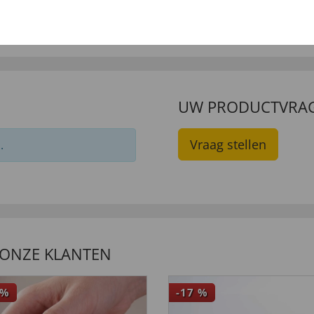
€ 199,
1,
99
UW PRODUCTVRA
Vraag stellen
.
 ONZE KLANTEN
%
-17
%