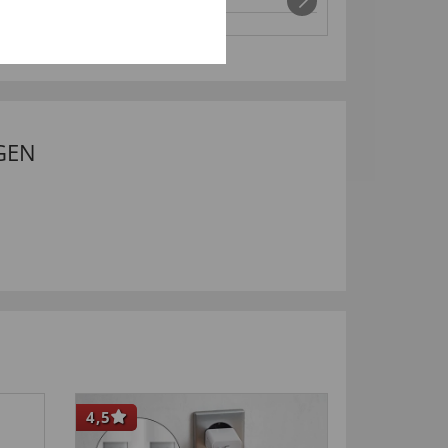
mouwen
€ 35,
€ 42,
99
GEN
4,5
4