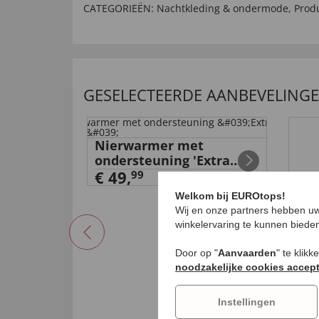
CATEGORIEËN:
Nachtkleding & ondermode
,
Prod
GESELECTEERDE AANBEVELING
Nierwarmer met
ondersteuning 'Extra
sterk'
€ 49,
99
Welkom bij EUROtops!
Wij en onze partners hebben uw
winkelervaring te kunnen biede
Door op "
Aanvaarden
" te klik
noodzakelijke cookies accep
wer
Alp
Instellingen