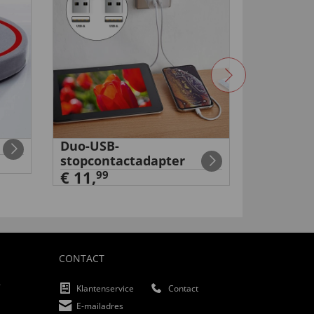
Duo-USB-
Digitale
stopcontactadapter
ongedier
€ 11,
€ 34,
99
99
CONTACT
f
Klantenservice
Contact
E-mailadres