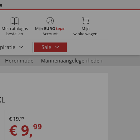
ie
Met catalogus
Mijn
EURO
tops
-
Mijn
bestellen
Account
winkelwagen
spiratie
Sale
Herenmode
Mannenaangelegenheden
XL
€
19
,
99
€
9
,
99