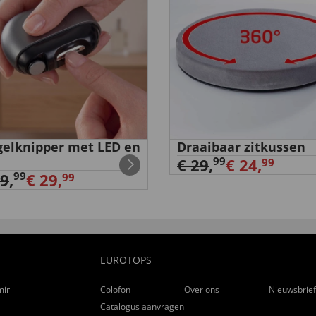
elknipper met LED en
Draaibaar zitkussen
99
€ 29
,
€ 24,
99
99
39
,
€ 29,
99
EUROTOPS
ming
Colofon
Over ons
Nieuwsbrie
Catalogus aanvragen