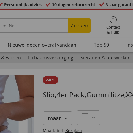
Persoonlijk advies
30 dagen retourrecht
3 jaar garant
Zoeken
Contact
& Hulp
Nieuwe ideeën overal vandaan
Top 50
In
 & wonen
Lichaamsverzorging
Sieraden & uurwerken
-
50
%
Slip,4er Pack,Gummilitze,X
maat
Maattabel:
Bekijken