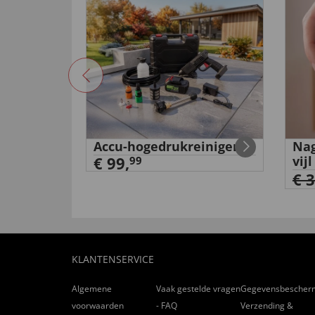
tanium'
Accu-hogedrukreiniger
Nag
€ 99,
vijl
99
€ 
KLANTENSERVICE
Algemene
Vaak gestelde vragen
Gegevensbescher
voorwaarden
- FAQ
Verzending &