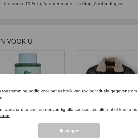
ucten onder 10 Euro
,
Aanbiedingen - kleding
,
Aanbiedingen
EN VOOR U
 toestemming nodig voor het gebruik van uw individuele gegevens om 
n.
ken, aanvaardt u snel en eenvoudig alle cookies, als alternatief kunt u o
teren
.
enden met arnica 500
Bomberjack van lams
Ik weiger
99