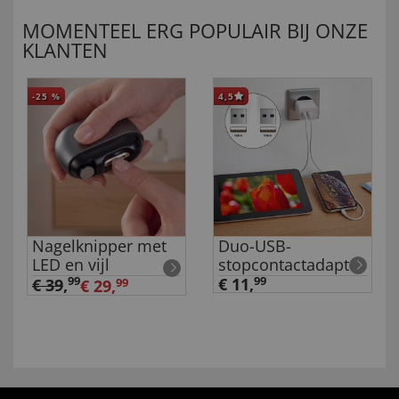
MOMENTEEL ERG POPULAIR BIJ ONZE
KLANTEN
-25
%
4,5
Nagelknipper met
Duo-USB-
LED en vijl
stopcontactadapter
99
€ 11,
99
€ 39
,
€ 29,
99