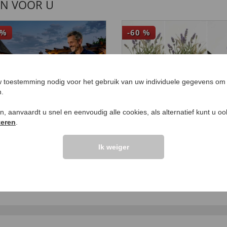
EN VOOR U
%
-60
%
 toestemming nodig voor het gebruik van uw individuele gegevens om 
n.
ken, aanvaardt u snel en eenvoudig alle cookies, als alternatief kunt u o
teren
.
Ik weiger
aadbarer
Zelfwaterende
escopische aansteker
plantenpotten, set va
99
99
29
,
€ 8,
€ 49
,
€ 19,
99
99