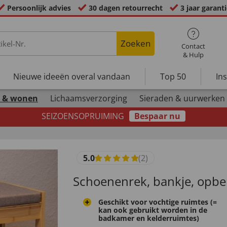
Persoonlijk advies
30 dagen retourrecht
3 jaar garant
Zoeken
Contact
& Hulp
Nieuwe ideeën overal vandaan
Top 50
In
 & wonen
Lichaamsverzorging
Sieraden & uurwerken
SEIZOENSOPRUIMING
Bespaar nu
5.0
(2)
Schoenenrek, bankje, opberg
Geschikt voor vochtige ruimtes (=
kan ook gebruikt worden in de
badkamer en kelderruimtes)