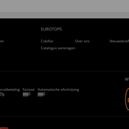
EUROTOPS
ming
Colofon
Over ons
Nieuwsbrie
Catalogus aanvragen
W
oruitbetaling
Factuur
Automatische afschrijving