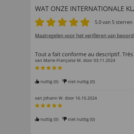
WAT ONZE INTERNATIONALE K
5.0 van 5 sterren
Maatregelen voor het verifiëren van beoord
Tout a fait conforme au descriptif. Très
van
Marie-Françoise M
. door
03.11.2024
nuttig (
0
)
niet nuttig (
0
)
van
Johann W
. door
16.10.2024
nuttig (
0
)
niet nuttig (
0
)