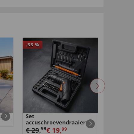
-33
%
r
Set
Waterdi
accuschroevendraaiers
€ 19,
99
99
€ 29
,
€ 19,
99