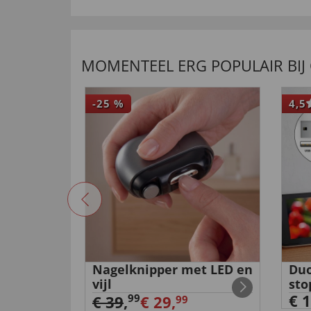
MOMENTEEL ERG POPULAIR BIJ
-25
%
4,5
huifmaat
Nagelknipper met LED en
Duo
vijl
sto
€ 1
99
€ 39
,
€ 29,
99