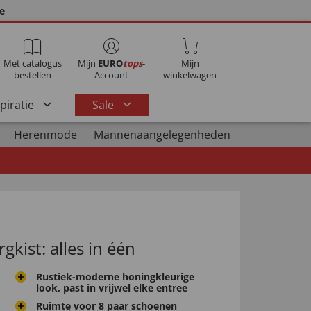
ie
Met catalogus
Mijn
EURO
tops
-
Mijn
bestellen
Account
winkelwagen
spiratie
Sale
Herenmode
Mannenaangelegenheden
kist: alles in één
Rustiek-moderne honingkleurige
look, past in vrijwel elke entree
Ruimte voor 8 paar schoenen