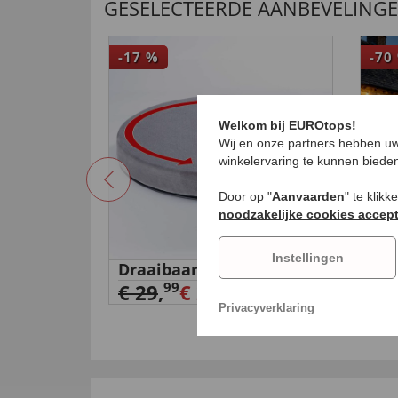
GESELECTEERDE AANBEVELING
-17
%
-70
Welkom bij EUROtops!
Wij en onze partners hebben uw
winkelervaring te kunnen biede
Door op "
Aanvaarden
" te klik
noodzakelijke cookies accep
Instellingen
t
Draaibaar zitkussen
Opl
, wit
tel
99
€ 29
,
€ 24,
99
€ 
Privacyverklaring