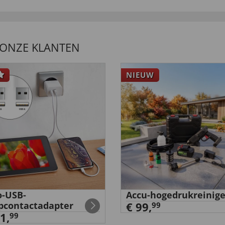
 ONZE KLANTEN
NIEUW
-USB-
Accu-hogedrukreinige
pcontactadapter
€ 99,
99
1,
99