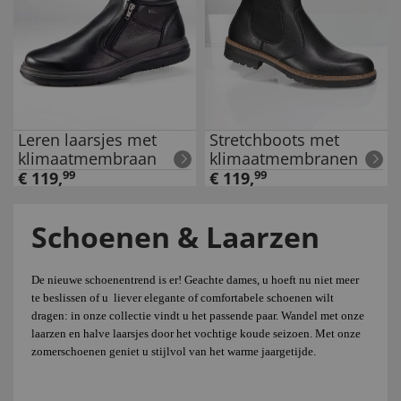
Leren laarsjes met
Stretchboots met
klimaatmembraan
klimaatmembranen
€
119
,
99
€
119
,
99
Schoenen & Laarzen
De nieuwe schoenentrend is er! Geachte dames, u hoeft nu niet meer
te beslissen of u
liever elegante of comfortabele schoenen wilt
dragen: in onze collectie vindt u het passende paar. Wandel met onze
laarzen en halve laarsjes door het vochtige koude seizoen. Met onze
zomerschoenen geniet u stijlvol van het warme jaargetijde.