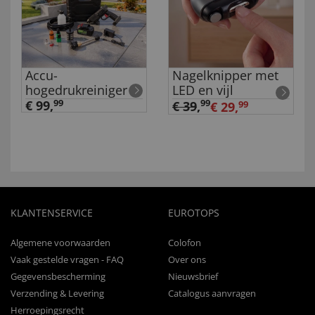
Accu-
Nagelknipper met
hogedrukreiniger
LED en vijl
€ 99,
99
99
€ 39
,
€ 29,
99
KLANTENSERVICE
EUROTOPS
Algemene voorwaarden
Colofon
Vaak gestelde vragen - FAQ
Over ons
Gegevensbescherming
Nieuwsbrief
Verzending & Levering
Catalogus aanvragen
Herroepingsrecht