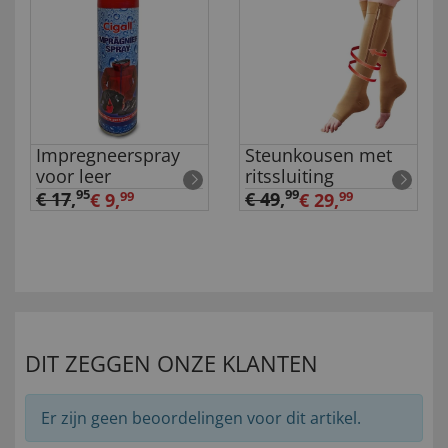
r
Impregneerspray
Steunkousen met
voor leer
ritssluiting
95
99
€ 17
,
€ 49
,
€ 9,
99
€ 29,
99
DIT ZEGGEN ONZE KLANTEN
Er zijn geen beoordelingen voor dit artikel.