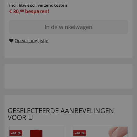
incl. btw
excl. verzendkosten
€
30
,
besparen!
00
In de winkelwagen
Op verlanglijstje
GESELECTEERDE AANBEVELINGEN
VOOR U
-44
%
-40
%