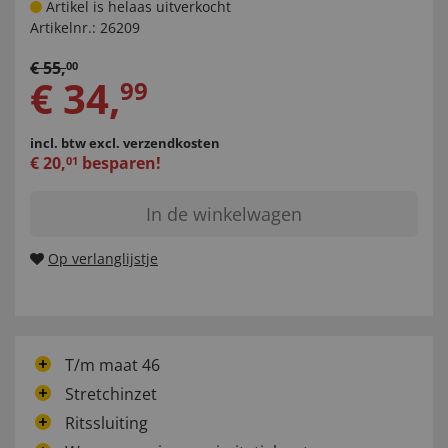
Artikel is helaas uitverkocht
Artikelnr.:
26209
€
55
,
00
€
34
,
99
incl. btw
excl. verzendkosten
€
20
,
besparen!
01
In de winkelwagen
Op verlanglijstje
T/m maat 46
Stretchinzet
Ritssluiting