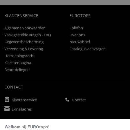
KLANTENSERVICE
EUROTOPS
Algemene voorwaarden
Colofon
Vaak gestelde vragen - FAQ
Over ons
Gegevensbescherming
Nieuwsbrief
Verzending & Levering
Catalogus aanvragen
Herroepingsrecht
Klachtenpagina
Beoordelingen
CONTACT
Klantenservice
Contact
E-mailadres
Welkom bij EUROtops!
BETAALMETHODEN