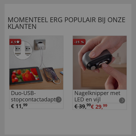
MOMENTEEL ERG POPULAIR BIJ ONZE
KLANTEN
4,5
-25
%
Duo-USB-
Nagelknipper met
stopcontactadapter
LED en vijl
€ 11,
99
99
€ 39
,
€ 29,
99