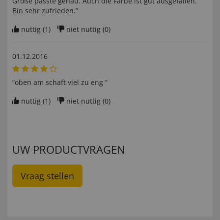
Größe passte genau. Auch die Farbe ist gut ausgefallen.
Bin sehr zufrieden.”
nuttig (
1
)
niet nuttig (
0
)
01.12.2016
“oben am schaft viel zu eng ”
nuttig (
1
)
niet nuttig (
0
)
UW PRODUCTVRAGEN
Vraag stellen