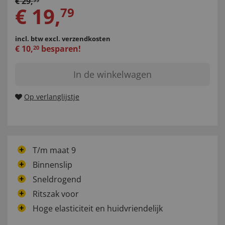
€
29
,
€
19
,
79
incl. btw
excl. verzendkosten
€
10
,
besparen!
20
In de winkelwagen
Op verlanglijstje
T/m maat 9
Binnenslip
Sneldrogend
Ritszak voor
Hoge elasticiteit en huidvriendelijk