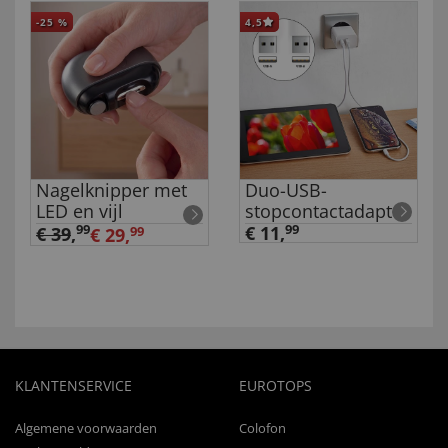
-25
%
4,5
Nagelknipper met
Duo-USB-
LED en vijl
stopcontactadapter
99
€ 11,
99
€ 39
,
€ 29,
99
KLANTENSERVICE
EUROTOPS
Algemene voorwaarden
Colofon