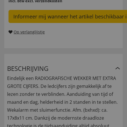
incl. btw
excl. verzendkosten
Informeer mij wanneer het artikel beschikbaar i
Op verlanglijstje
BESCHRIJVING
Eindelijk een RADIOGRAFISCHE WEKKER MET EXTRA
GROTE CIJFERS. De ledcijfers zijn gemakkelijk af te
lezen zonder te verblinden. Aanduiding van tijd of
maand en dag, helderheid in 2 standen in te stellen.
Wekalarm met sluimerfunctie. Afm. (bxhxd): ca.
17x8x11 cm. Dankzij de modernste draadloze
technologie is de tijdsaanduiding altijd absoluut