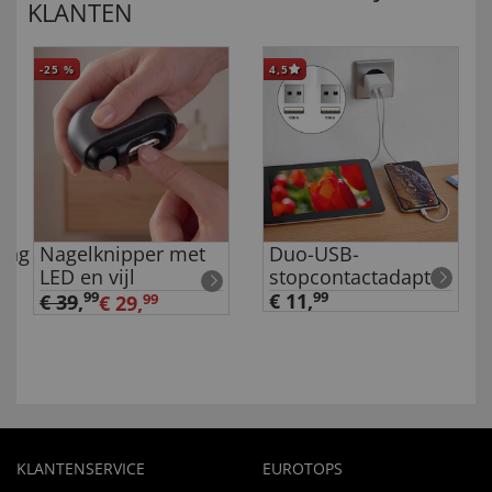
KLANTEN
-25
%
4,5
ing
Nagelknipper met
Duo-USB-
LED en vijl
stopcontactadapter
99
€ 11,
99
€ 39
,
€ 29,
99
KLANTENSERVICE
EUROTOPS