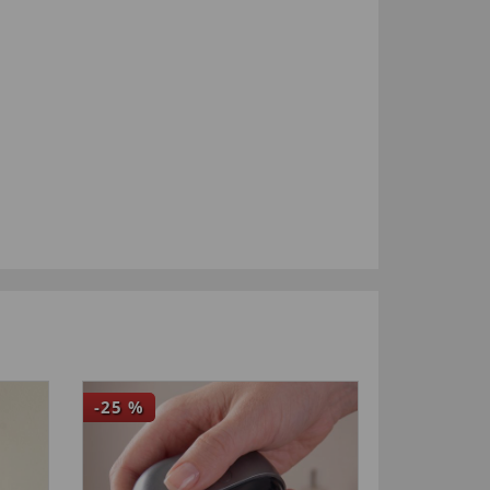
-25
%
NIEUW