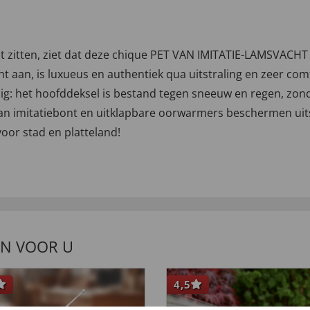
t zitten, ziet dat deze chique PET VAN IMITATIE-LAMSVACHT 
t aan, is luxueus en authentiek qua uitstraling en zeer com
ig: het hoofddeksel is bestand tegen sneeuw en regen, zonde
van imitatiebont en uitklapbare oorwarmers beschermen ui
oor stad en platteland!
EN VOOR U
4,5