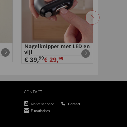
Nagelknipper met LED en
Volkswa
vijl
€ 159,
9
99
€ 39
,
€ 29,
99
CONTACT
f
Klantenservice
Contact
E-mailadres