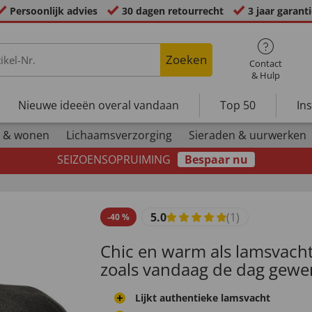
Persoonlijk advies
30 dagen retourrecht
3 jaar garant
Zoeken
Contact
& Hulp
Nieuwe ideeën overal vandaan
Top 50
In
 & wonen
Lichaamsverzorging
Sieraden & uurwerken
SEIZOENSOPRUIMING
Bespaar nu
5.0
(1)
-
40
%
Chic en warm als lamsvach
zoals vandaag de dag gewen
Lijkt authentieke lamsvacht