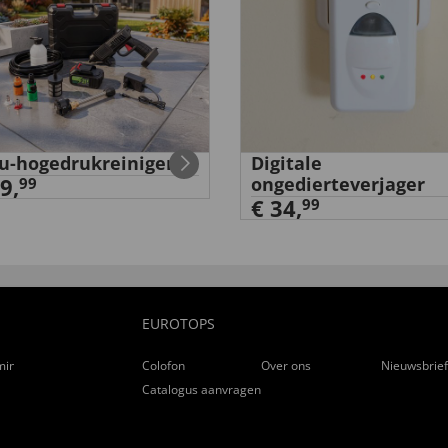
u-hogedrukreiniger
Digitale
9,
ongedierteverjager
99
€ 34,
99
EUROTOPS
ming
Colofon
Over ons
Nieuwsbrie
Catalogus aanvragen