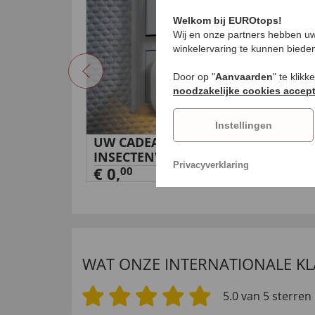
Welkom bij EUROtops!
Wij en onze partners hebben uw
winkelervaring te kunnen biede
Door op "
Aanvaarden
" te klik
noodzakelijke cookies accep
Instellingen
k shirt
UW CADEAU
Dra
INSECTENVERJAGER MET
cas
Privacyverklaring
NACHTLICHT
€ 0,
op
€ 9
00
WAT ONZE INTERNATIONALE K
5.0 van 5 sterren