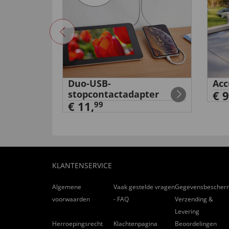
Duo-USB-
Acc
stopcontactadapter
€ 9
€ 11,
99
KLANTENSERVICE
Algemene
Vaak gestelde vragen
Gegevensbescher
voorwaarden
- FAQ
Verzending &
Levering
Herroepingsrecht
Klachtenpagina
Beoordelingen