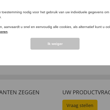
 toestemming nodig voor het gebruik van uw individuele gegevens om 
n.
ken, aanvaardt u snel en eenvoudig alle cookies, als alternatief kunt u o
teren
.
Ik weiger
agbare
Messing spuitpistool
setterecorder met
€ 19,
99
namefunctie
9,
99
LANTEN ZEGGEN
UW PRODUCTVRA
Vraag stellen