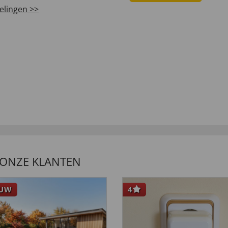
elingen >>
 ONZE KLANTEN
EUW
4