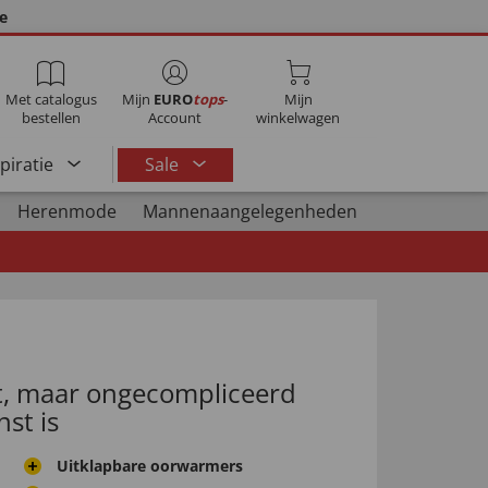
ie
Met catalogus
Mijn
EURO
tops
-
Mijn
bestellen
Account
winkelwagen
spiratie
Sale
Herenmode
Mannenaangelegenheden
t, maar ongecompliceerd
st is
Uitklapbare oorwarmers