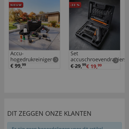
NIEUW
-33
%
Accu-
Set
hogedrukreiniger
accuschroevendraaiers
€ 99,
99
99
€ 29
,
€ 19,
99
DIT ZEGGEN ONZE KLANTEN