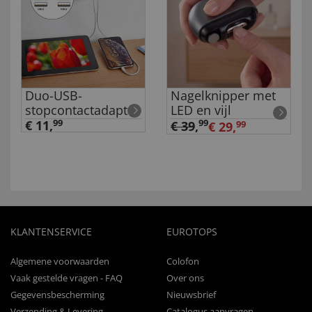
Duo-USB-
Nagelknipper met
stopcontactadapter
LED en vijl
€ 11,
99
99
€ 39
,
€ 29,
99
KLANTENSERVICE
EUROTOPS
Algemene voorwaarden
Colofon
Vaak gestelde vragen - FAQ
Over ons
Gegevensbescherming
Nieuwsbrief
Verzending & Levering
Catalogus aanvragen