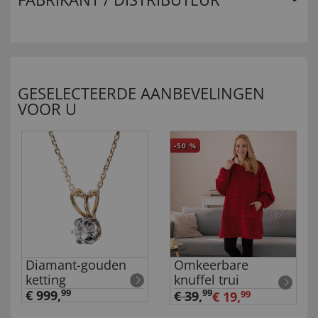
GESELECTEERDE AANBEVELINGEN
VOOR U
-50
%
Diamant-gouden
Omkeerbare
ketting
knuffel trui
€ 999,
99
99
€ 39
,
€ 19,
99