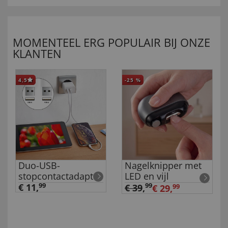
MOMENTEEL ERG POPULAIR BIJ ONZE
KLANTEN
4,5
-25
%
Duo-USB-
Nagelknipper met
stopcontactadapter
LED en vijl
€ 11,
99
99
€ 39
,
€ 29,
99