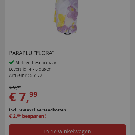
PARAPLU "FLORA"
Meteen beschikbaar
Levertijd:
4 - 6 dagen
Artikelnr.:
55172
€
9
,
99
€
7
,
99
incl. btw
excl. verzendkosten
€
2
,
besparen!
00
In de winkelwagen