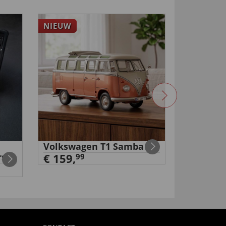
NIEUW
4
Volkswagen T1 Samba
Digitale
rs
€ 159,
ongedier
99
€ 34,
99