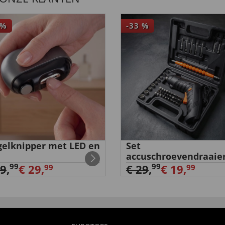
%
-33
%
elknipper met LED en
Set
accuschroevendraaie
99
99
39
,
€ 29,
€ 29
,
€ 19,
99
99