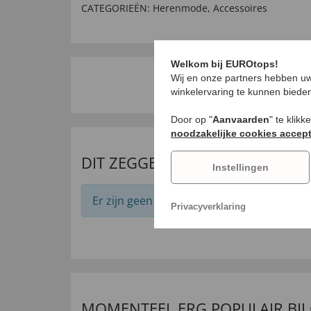
CATEGORIEËN:
Herenmode
,
Accessoires
Welkom bij EUROtops!
Wij en onze partners hebben uw
winkelervaring te kunnen biede
Door op "
Aanvaarden
" te klik
noodzakelijke cookies accep
DIT ZEGGEN ONZE KLANTEN
Instellingen
Er zijn geen beoordelingen voor dit artikel
Privacyverklaring
MOMENTEEL ERG POPULAIR BIJ