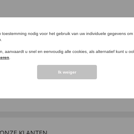
 toestemming nodig voor het gebruik van uw individuele gegevens om 
n.
ken, aanvaardt u snel en eenvoudig alle cookies, als alternatief kunt u o
teren
.
UW PRODUCTVRA
Ik weiger
Vraag stellen
.
 ONZE KLANTEN