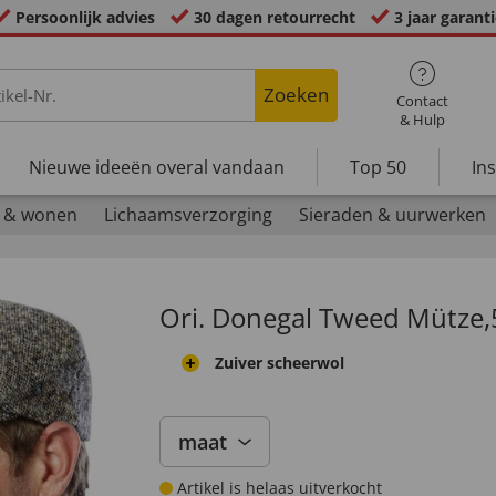
Persoonlijk advies
30 dagen retourrecht
3 jaar garant
Zoeken
Contact
& Hulp
Nieuwe ideeën overal vandaan
Top 50
In
 & wonen
Lichaamsverzorging
Sieraden & uurwerken
Ori. Donegal Tweed Mütze,
Zuiver scheerwol
maat
Artikel is helaas uitverkocht