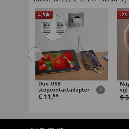
4,5
-25
Duo-USB-
Nag
e
stopcontactadapter
vijl
€ 11,
99
€ 