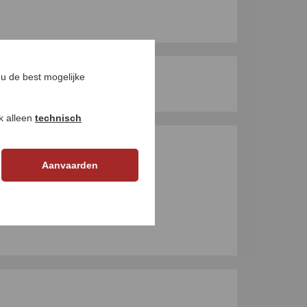
u de best mogelijke
ok alleen
technisch
GEN
Aanvaarden