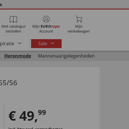
ie
Met catalogus
Mijn
EURO
tops
-
Mijn
bestellen
Account
winkelwagen
spiratie
Sale
Herenmode
Mannenaangelegenheden
55/56
€
49
,
99
incl. btw
excl. verzendkosten