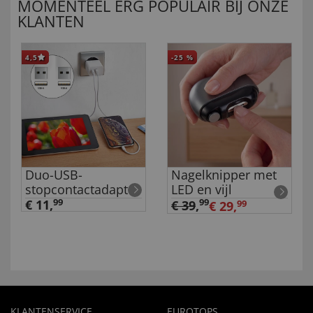
MOMENTEEL ERG POPULAIR BIJ ONZE
KLANTEN
4,5
-25
%
Duo-USB-
Nagelknipper met
stopcontactadapter
LED en vijl
€ 11,
99
99
€ 39
,
€ 29,
99
KLANTENSERVICE
EUROTOPS