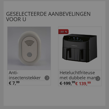
GESELECTEERDE AANBEVELINGEN
VOOR U
-30
%
Anti-
Heteluchtfriteuse
insectenstekker
met dubbele mand
€ 7,
99
99
€ 199
,
€ 139,
99