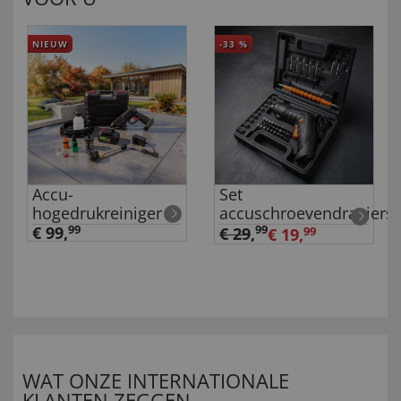
NIEUW
-33
%
Accu-
Set
hogedrukreiniger
accuschroevendraaiers
€ 99,
99
99
€ 29
,
€ 19,
99
WAT ONZE INTERNATIONALE
KLANTEN ZEGGEN