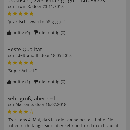
praktisch , zweckmäßig , gut - Art.:36223
van
Erwin K
. door
23.11.2018
“praktisch , zweckmäßig , gut”
nuttig (
0
)
niet nuttig (
0
)
Beste Qualität
van
Edeltraud B
. door
18.05.2018
“Super Artikel.”
nuttig (
1
)
niet nuttig (
0
)
Sehr groß, aber hell
van
Marion b
. door
16.02.2018
“Es ist das 4. Mal, daß ich die Lampe bestellt habe. Sie
halten nicht lange, sind aber sehr hell, und man braucht