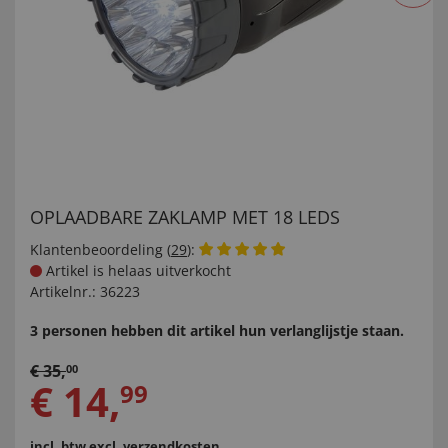
OPLAADBARE ZAKLAMP MET 18 LEDS
Klantenbeoordeling (
29
):
Artikel is helaas uitverkocht
Artikelnr.:
36223
3 personen hebben dit artikel hun verlanglijstje staan.
€
35
,
00
€
14
,
99
incl. btw
excl. verzendkosten