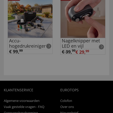
Accu-
Nagelknipper met
hogedrukreiniger
LED en vijl
€ 99,
99
99
€ 39
,
€ 29,
99
KLANTENSERVICE
EUROTOPS
Algemene voorwaarden
Colofon
Vaak gestelde vragen - FAQ
Over ons
Gegevensbescherming
Nieuwsbrief