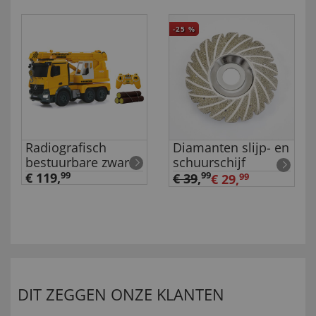
-25
%
Radiografisch
Diamanten slijp- en
bestuurbare zware
schuurschijf
kraan Mercedes-
€ 119,
99
99
€ 39
,
€ 29,
99
Benz Arocs
DIT ZEGGEN ONZE KLANTEN