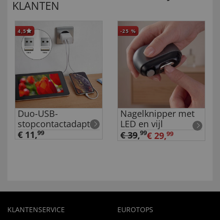
KLANTEN
4,5
-25
%
Duo-USB-
Nagelknipper met
stopcontactadapter
LED en vijl
€ 11,
99
99
€ 39
,
€ 29,
99
KLANTENSERVICE
EUROTOPS