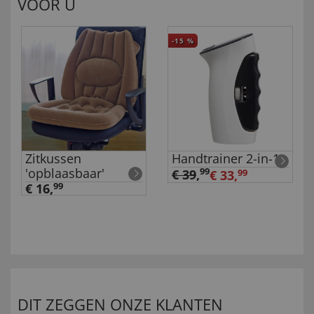
VOOR U
-15
%
Zitkussen
Handtrainer 2-in-1
'opblaasbaar'
99
€ 39
,
€ 33,
99
€ 16,
99
DIT ZEGGEN ONZE KLANTEN