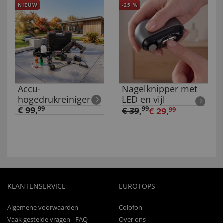
NIEUW
-25
%
Accu-
Nagelknipper met
hogedrukreiniger
LED en vijl
€ 99,
99
99
€ 39
,
€ 29,
99
KLANTENSERVICE
EUROTOPS
Algemene voorwaarden
Colofon
Vaak gestelde vragen - FAQ
Over ons