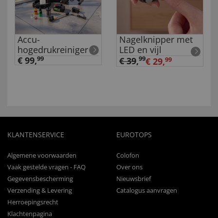
Accu-
Nagelknipper met
hogedrukreiniger
LED en vijl
€ 99,
99
99
€ 39
,
€ 29,
99
KLANTENSERVICE
EUROTOPS
Algemene voorwaarden
Colofon
Vaak gestelde vragen - FAQ
Over ons
Gegevensbescherming
Nieuwsbrief
Verzending & Levering
Catalogus aanvragen
Herroepingsrecht
Klachtenpagina