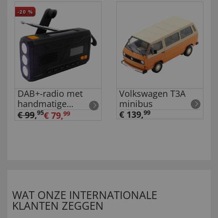
-20
%
DAB+-radio met
Volkswagen T3A
handmatige
minibus
oplader en zonne-
95
€ 139,
99
€ 99
,
€ 79,
99
energie
WAT ONZE INTERNATIONALE
KLANTEN ZEGGEN