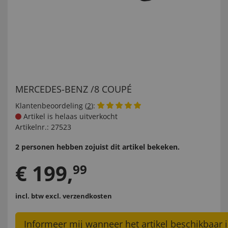
MERCEDES-BENZ /8 COUPÉ
Klantenbeoordeling (
2
):
Artikel is helaas uitverkocht
Artikelnr.:
27523
2 personen hebben zojuist dit artikel bekeken.
€
199
,
99
incl. btw
excl. verzendkosten
Informeer mij wanneer het artikel beschikbaar i