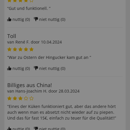
“Gut und funktionell. ”
nuttig (
0
)
niet nuttig (
0
)
Toll
van
René F
. door
10.04.2024
“War zu Ostern der Hingucker kam gut an ”
nuttig (
0
)
niet nuttig (
0
)
Billiges aus China!
van
Hans-Joachim H
. door
28.03.2024
“Eines der Küken funktioniert gut, aber das andere hört
auch wenn man es absetzt nicht wieder auf zu piepen.
Und das für fast 15€, einfach zu teuer für die Qualität!!”
nuttig (
0
)
niet nuttig (
0
)