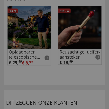
-70
%
NIEUW
Oplaadbarer
Reusachtige lucifer-
telescopische
aansteker
aansteker
99
€ 19,
99
€ 29
,
€ 8,
99
DIT ZEGGEN ONZE KLANTEN