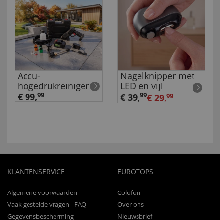
Accu-
Nagelknipper met
hogedrukreiniger
LED en vijl
€ 99,
99
99
€ 39
,
€ 29,
99
KLANTENSERVICE
EUROTOPS
Algemene voorwaarden
Colofon
Vaak gestelde vragen - FAQ
Over ons
Gegevensbescherming
Nieuwsbrief