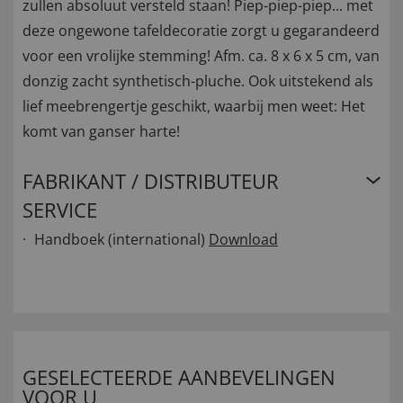
zullen absoluut versteld staan! Piep-piep-piep... met
deze ongewone tafeldecoratie zorgt u gegarandeerd
voor een vrolijke stemming! Afm. ca. 8 x 6 x 5 cm, van
donzig zacht synthetisch-pluche. Ook uitstekend als
lief meebrengertje geschikt, waarbij men weet: Het
komt van ganser harte!
FABRIKANT / DISTRIBUTEUR
SERVICE
Handboek (international)
Download
GESELECTEERDE AANBEVELINGEN
VOOR U