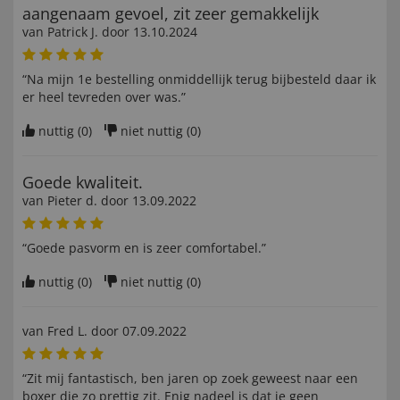
aangenaam gevoel, zit zeer gemakkelijk
van
Patrick J
. door
13.10.2024
“Na mijn 1e bestelling onmiddellijk terug bijbesteld daar ik
er heel tevreden over was.”
nuttig (
0
)
niet nuttig (
0
)
Goede kwaliteit.
van
Pieter d
. door
13.09.2022
“Goede pasvorm en is zeer comfortabel.”
nuttig (
0
)
niet nuttig (
0
)
van
Fred L
. door
07.09.2022
“Zit mij fantastisch, ben jaren op zoek geweest naar een
boxer die zo prettig zit. Enig nadeel is dat je geen