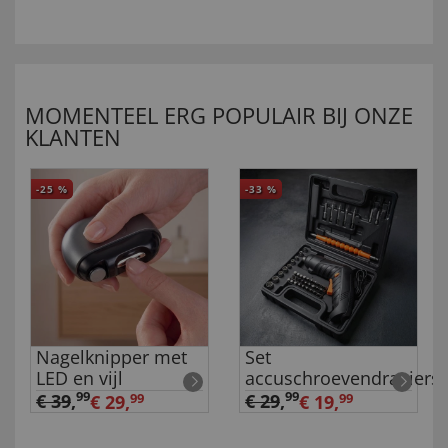
MOMENTEEL ERG POPULAIR BIJ ONZE
KLANTEN
-25
%
-33
%
Nagelknipper met
Set
LED en vijl
accuschroevendraaiers
99
99
€ 39
,
€ 29
,
€ 29,
99
€ 19,
99