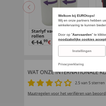
Welkom bij EUROtops!
Wij en onze partners hebben uw
winkelervaring te kunnen biede
r
Starlyf vacuümfolie 2
Mob
Door op "
Aanvaarden
" te klik
rollen
ond
noodzakelijke cookies accep
€ 6
99
€ 14
,
€ 5,
99
Instellingen
Privacyverklaring
WAT ONZE INTERNATIONALE K
2.5 van 5 sterren
Maatregelen voor het verifiëren van beoord