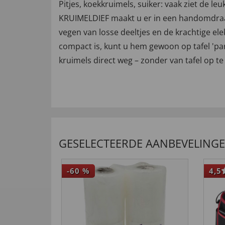
Pitjes, koekkruimels, suiker: vaak ziet de le
KRUIMELDIEF maakt u er in een handomdraai 
vegen van losse deeltjes en de krachtige e
compact is, kunt u hem gewoon op tafel 'park
kruimels direct weg – zonder van tafel op t
GESELECTEERDE AANBEVELING
-60
%
4,5