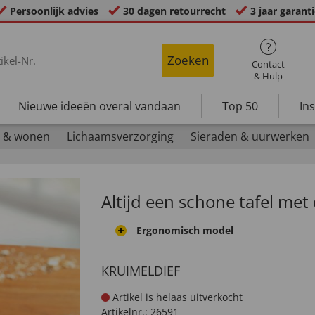
Persoonlijk advies
30 dagen retourrecht
3 jaar garant
Zoeken
Contact
& Hulp
Nieuwe ideeën overal vandaan
Top 50
In
 & wonen
Lichaamsverzorging
Sieraden & uurwerken
Altijd een schone tafel met
Ergonomisch model
KRUIMELDIEF
Artikel is helaas uitverkocht
Artikelnr.:
26591