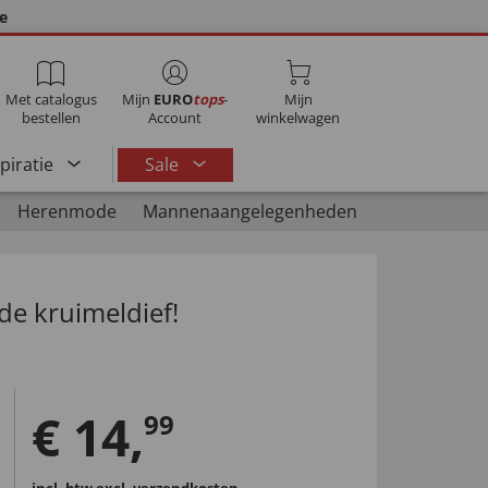
ie
Met catalogus
Mijn
EURO
tops
-
Mijn
bestellen
Account
winkelwagen
spiratie
Sale
Herenmode
Mannenaangelegenheden
 de kruimeldief!
€
14
,
99
incl. btw
excl. verzendkosten