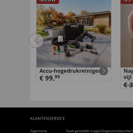
de
Accu-hogedrukreiniger
Nag
€ 99,
vijl
99
€ 
KLANTENSERVICE
Algemene
Vaak gestelde vragen
Gegevensbescher