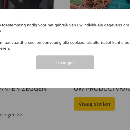
 toestemming nodig voor het gebruik van uw individuele gegevens om 
n.
iele warmte-
Bladverzamelaar met
ken, aanvaardt u snel en eenvoudig alle cookies, als alternatief kunt u o
ersteuningsband
veegfunctie
teren
.
9,
€ 19,
99
99
Ik weiger
LANTEN ZEGGEN
UW PRODUCTVRA
Vraag stellen
elingen >>