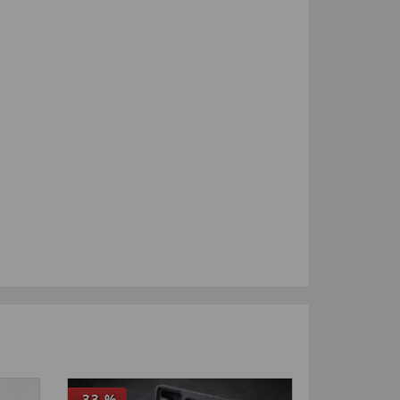
-33
%
4