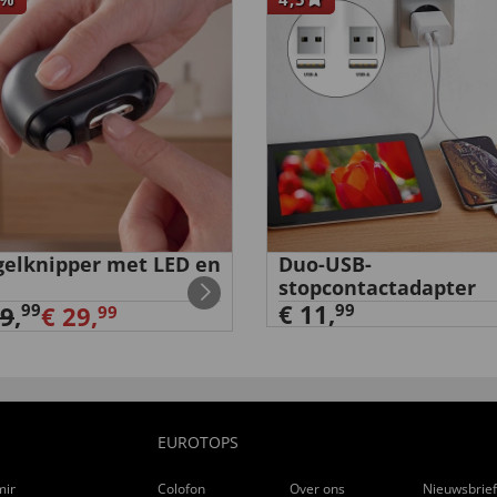
elknipper met LED en
Duo-USB-
stopcontactadapter
€ 11,
99
99
39
,
€ 29,
99
EUROTOPS
ming
Colofon
Over ons
Nieuwsbrie