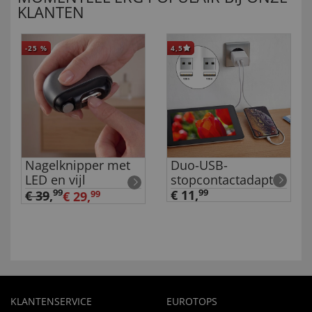
KLANTEN
-25
%
4,5
Nagelknipper met
Duo-USB-
LED en vijl
stopcontactadapter
99
€ 11,
99
€ 39
,
€ 29,
99
KLANTENSERVICE
EUROTOPS