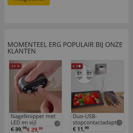
MOMENTEEL ERG POPULAIR BIJ ONZE
KLANTEN
-25
%
4,5
Nagelknipper met
Duo-USB-
LED en vijl
stopcontactadapter
99
€ 11,
99
€ 39
,
€ 29,
99