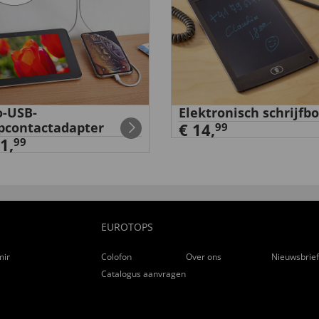
-USB-
Elektronisch schrijfb
pcontactadapter
€ 14,
99
1,
99
EUROTOPS
ming
Colofon
Over ons
Nieuwsbrie
Catalogus aanvragen