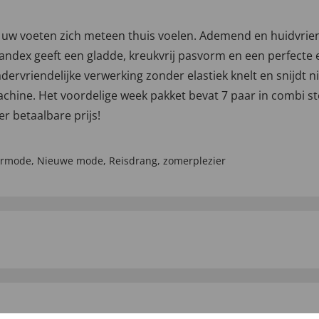
 voeten zich meteen thuis voelen. Ademend en huidvriende
andex geeft een gladde, kreukvrij pasvorm en een perfecte 
ervriendelijke verwerking zonder elastiek knelt en snijdt n
chine. Het voordelige week pakket bevat 7 paar in combi st
r betaalbare prijs!
ermode
,
Nieuwe mode
,
Reisdrang
,
zomerplezier