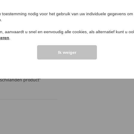
UW PRODUCTVRA
 toestemming nodig voor het gebruik van uw individuele gegevens om 
Vraag stellen
n.
elingen >>
ken, aanvaardt u snel en eenvoudig alle cookies, als alternatief kunt u o
teren
.
Ik weiger
ymo, ik heb na u product
 belasting dienst dat
erschilanden product”