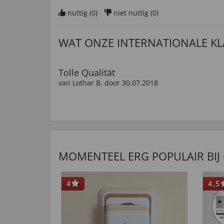
nuttig (
0
)
niet nuttig (
0
)
WAT ONZE INTERNATIONALE K
Tolle Qualität
van
Lothar B
. door
30.07.2018
“Ganz toller Tragekomfort”
nuttig (
0
)
niet nuttig (
0
)
MOMENTEEL ERG POPULAIR BIJ
Schon mehrmals bestellt und zufriden.
van
Karl-Heinz B
. door
15.07.2018
4
4,5
“Die Socken möchte ich nicht mehr missen. Gute
Optik. Vor allem engen sie nicht ein !”
nuttig (
0
)
niet nuttig (
0
)