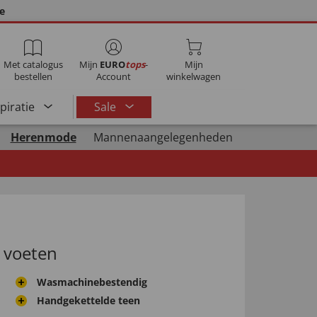
ie
Met catalogus
Mijn
EURO
tops
-
Mijn
bestellen
Account
winkelwagen
spiratie
Sale
Herenmode
Mannenaangelegenheden
 voeten
Wasmachinebestendig
Handgekettelde teen