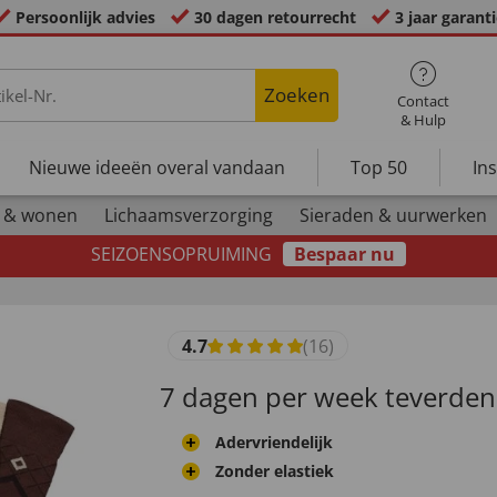
Persoonlijk advies
30 dagen retourrecht
3 jaar garant
Zoeken
Contact
& Hulp
Nieuwe ideeën overal vandaan
Top 50
In
 & wonen
Lichaamsverzorging
Sieraden & uurwerken
SEIZOENSOPRUIMING
Bespaar nu
4.7
(16)
7 dagen per week teverden
Adervriendelijk
Zonder elastiek