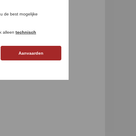
GEN
u de best mogelijke
ok alleen
technisch
Aanvaarden