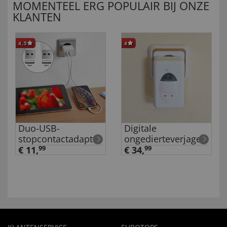
MOMENTEEL ERG POPULAIR BIJ ONZE
KLANTEN
4,5
4
Duo-USB-
Digitale
stopcontactadapter
ongedierteverjager
€ 11,
99
€ 34,
99