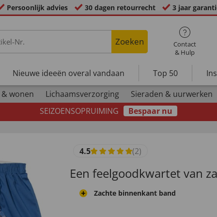
Persoonlijk advies
30 dagen retourrecht
3 jaar garant
Zoeken
Contact
& Hulp
Nieuwe ideeën overal vandaan
Top 50
In
 & wonen
Lichaamsverzorging
Sieraden & uurwerken
SEIZOENSOPRUIMING
Bespaar nu
4.5
(2)
Een feelgoodkwartet van za
Zachte binnenkant band