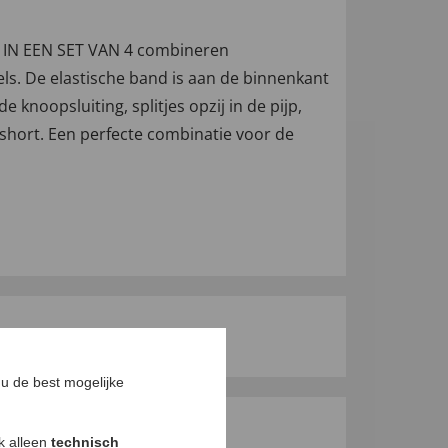
S IN EEN SET VAN 4 combineren
ls. De elastische band is aan de binnenkant
knoopsluiting, splitjes opzij in de pijp,
rshort. Een perfecte combinatie voor de
u de best mogelijke
ok alleen
technisch