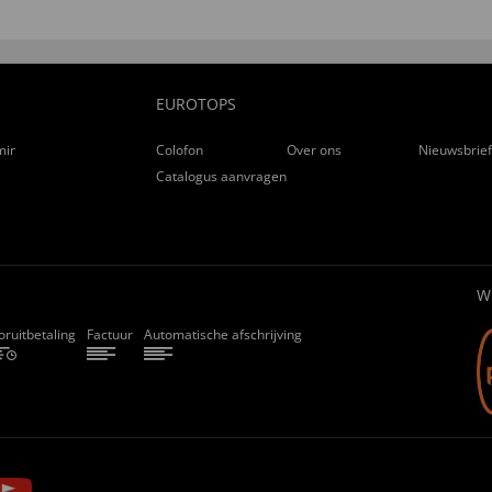
EUROTOPS
ming
Colofon
Over ons
Nieuwsbrie
Catalogus aanvragen
W
oruitbetaling
Factuur
Automatische afschrijving