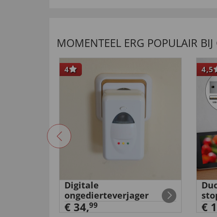
MOMENTEEL ERG POPULAIR BIJ
4
4,5
Samba
Digitale
Duo
ongedierteverjager
sto
€ 34,
€ 1
99