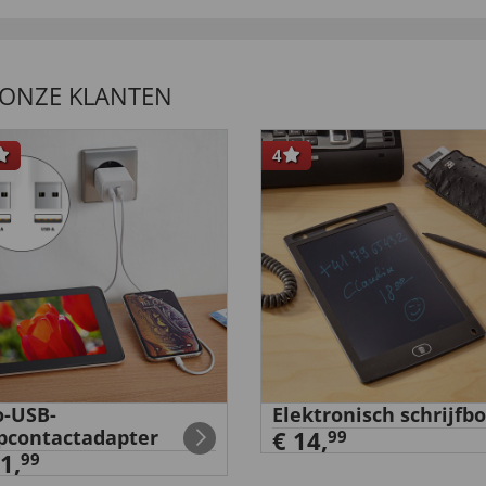
 ONZE KLANTEN
4
-USB-
Elektronisch schrijfb
pcontactadapter
€ 14,
99
1,
99