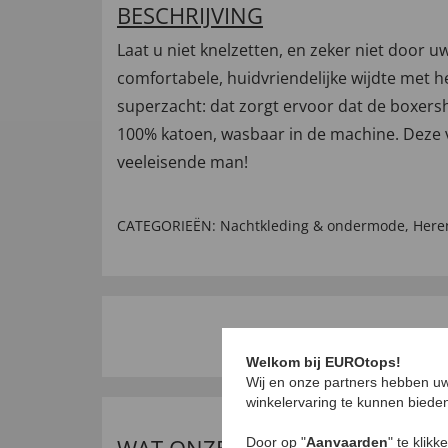
BESCHRIJVING
Laat u niet knelzetten, en zeker niet doo
comfortabele, huidvriendelijke wijdte met 
superzacht: dat zorgt ervoor dat de boxersho
100% katoen, wasbaar in de machine. Deze vi
veeleisende man!
CATEGORIEËN:
Nachtkleding & ondermode
,
Her
Welkom bij EUROtops!
Wij en onze partners hebben uw
winkelervaring te kunnen biede
Door op "
Aanvaarden
" te klik