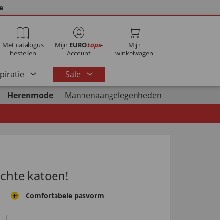
ie
Met catalogus
Mijn
EURO
tops
-
Mijn
bestellen
Account
winkelwagen
spiratie
Sale
Herenmode
Mannenaangelegenheden
chte katoen!
Comfortabele pasvorm