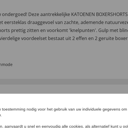
r uw ondergoed! Deze aantrekkelijke KATOENEN BOXERSHORT
het eersteklas draaggevoel van zachte, ademende natuurveze
rts prettig zitten en voorkomt 'knelpunten'. Gulp met blinde 
erdelige voordeelset bestaat uit 2 effen en 2 geruite boxe
enmode
 toestemming nodig voor het gebruik van uw individuele gegevens om 
n.
ken, aanvaardt u snel en eenvoudig alle cookies, als alternatief kunt u o