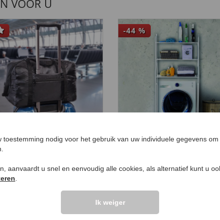
EN VOOR U
-44
%
 toestemming nodig voor het gebruik van uw individuele gegevens om 
ouwbare reistas
Wasmachineplank
n.
9,
99
99
€ 44
,
€ 24,
99
ken, aanvaardt u snel en eenvoudig alle cookies, als alternatief kunt u o
teren
.
Ik weiger