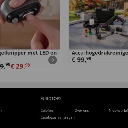
elknipper met LED en
Accu-hogedrukreinige
€ 99,
99
99
39
,
€ 29,
99
EUROTOPS
ming
Colofon
Over ons
Nieuwsbrie
Catalogus aanvragen