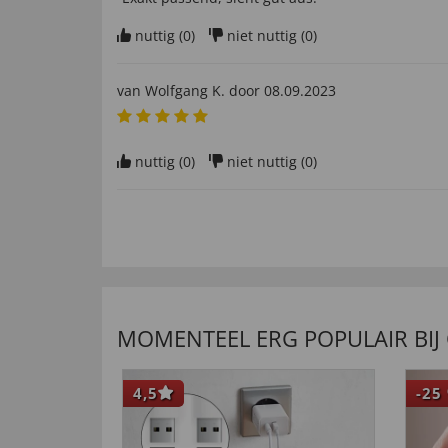
nuttig (
0
)
niet nuttig (
0
)
van
Wolfgang K
. door
08.09.2023
nuttig (
0
)
niet nuttig (
0
)
van
Gerd R
. door
17.08.2023
nuttig (
0
)
niet nuttig (
0
)
MOMENTEEL ERG POPULAIR BIJ
van
Norbert T
. door
28.07.2023
4,5
-25
nuttig (
0
)
niet nuttig (
0
)