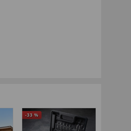
-33
%
4