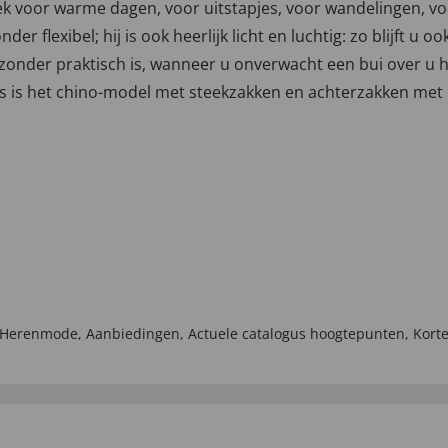
oor warme dagen, voor uitstapjes, voor wandelingen, voor i
der flexibel; hij is ook heerlijk licht en luchtig: zo blijft u 
jzonder praktisch is, wanneer u onverwacht een bui over u he
s is het chino-model met steekzakken en achterzakken met 
Herenmode
,
Aanbiedingen
,
Actuele catalogus hoogtepunten
,
Kort