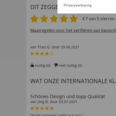
DIT ZEGGEN ONZE KLANTEN
Privacyverklaring
4.7 van 5 sterren
Maatregelen voor het verifiëren van beoord
van
Theo G
. door
29.06.2021
nuttig (
0
)
niet nuttig (
0
)
WAT ONZE INTERNATIONALE K
Schönes Design und topp Qualität
van
Jörg B
. door
03.07.2021
“Exakt passend, sieht gut aus.”