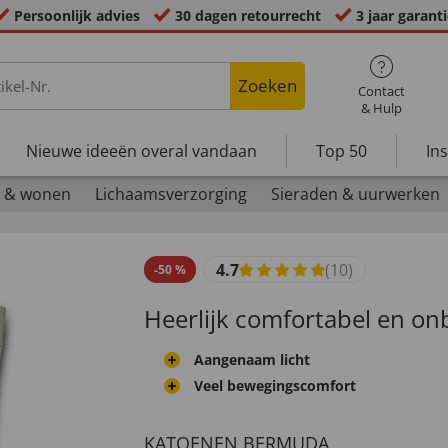
Persoonlijk advies
30 dagen retourrecht
3 jaar garant
Zoeken
Contact
& Hulp
Nieuwe ideeën overal vandaan
Top 50
In
 & wonen
Lichaamsverzorging
Sieraden & uurwerken
4.7
(10)
-
50
%
Heerlijk comfortabel en o
Aangenaam licht
Veel bewegingscomfort
KATOENEN BERMUDA