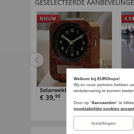
GESELECTEERDE AANBEVELING
NIEUW
4,5
Welkom bij EUROtops!
Wij en onze partners hebben uw
niger
Solarwekker in houtlook
Opv
winkelervaring te kunnen biede
€ 39,
€ 1
99
Door op "
Aanvaarden
" te klik
noodzakelijke cookies accep
Instellingen