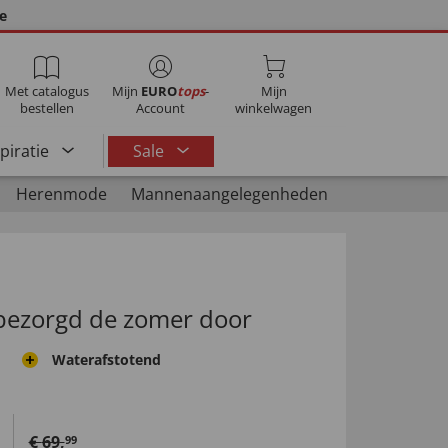
ie
Met catalogus
Mijn
EURO
tops
-
Mijn
bestellen
Account
winkelwagen
spiratie
Sale
Herenmode
Mannenaangelegenheden
nbezorgd de zomer door
Waterafstotend
€
69
,
99