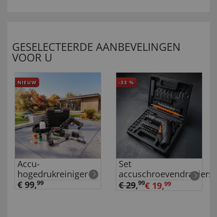
GESELECTEERDE AANBEVELINGEN
VOOR U
NIEUW
-33
%
Accu-
Set
hogedrukreiniger
accuschroevendraaiers
€ 99,
99
99
€ 29
,
€ 19,
99