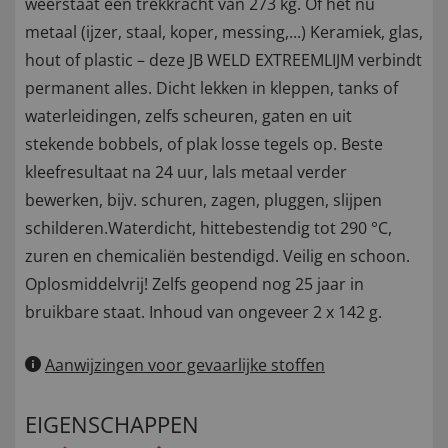
weerstaat een trekkracht van 273 kg. Of het nu
metaal (ijzer, staal, koper, messing,...) Keramiek, glas,
hout of plastic – deze JB WELD EXTREEMLIJM verbindt
permanent alles. Dicht lekken in kleppen, tanks of
waterleidingen, zelfs scheuren, gaten en uit
stekende bobbels, of plak losse tegels op. Beste
kleefresultaat na 24 uur, lals metaal verder
bewerken, bijv. schuren, zagen, pluggen, slijpen
schilderen.Waterdicht, hittebestendig tot 290 °C,
zuren en chemicaliën bestendigd. Veilig en schoon.
Oplosmiddelvrij! Zelfs geopend nog 25 jaar in
bruikbare staat. Inhoud van ongeveer 2 x 142 g.
Aanwijzingen voor gevaarlijke stoffen
EIGENSCHAPPEN