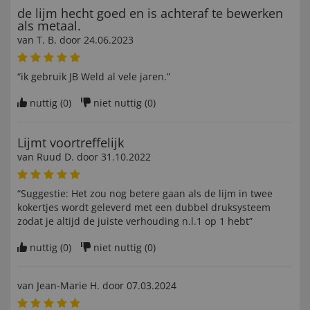
de lijm hecht goed en is achteraf te bewerken
als metaal.
van
T. B
. door
24.06.2023
“ik gebruik JB Weld al vele jaren.”
nuttig (
0
)
niet nuttig (
0
)
Lijmt voortreffelijk
van
Ruud D
. door
31.10.2022
“Suggestie: Het zou nog betere gaan als de lijm in twee
kokertjes wordt geleverd met een dubbel druksysteem
zodat je altijd de juiste verhouding n.l.1 op 1 hebt”
nuttig (
0
)
niet nuttig (
0
)
van
Jean-Marie H
. door
07.03.2024