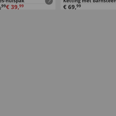
s-huispak
Ketting met barnstee
,
€
39
,
€
69
,
99
99
99