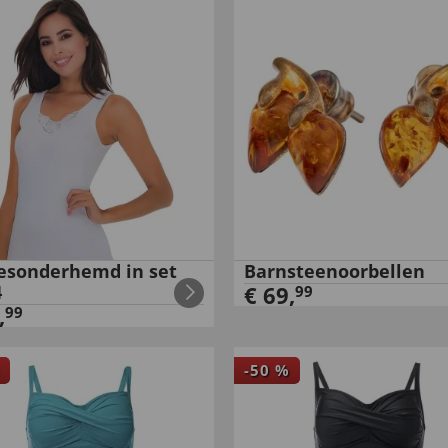
sonderhemd in set
Barnsteenoorbellen
4
€
69
,
99
,
99
-
50
%