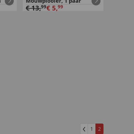
n
Mouwplooier, 1 paar
€
13
,
€
5
,
99
99
1
2