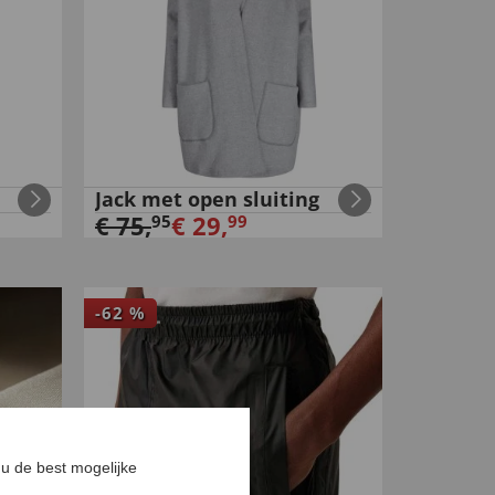
Jack met open sluiting
€
75
,
€
29
,
95
99
-
62
%
u de best mogelijke