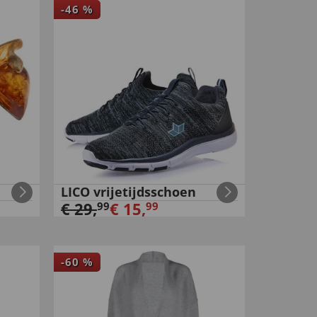
-
46
%
LICO vrijetijdsschoen
€
29
,
€
15
,
99
99
-
60
%