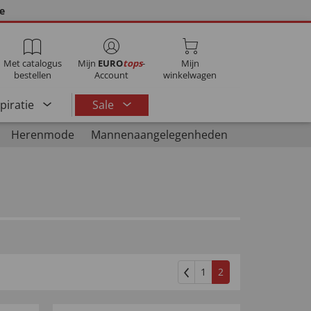
ie
Met catalogus
Mijn
EURO
tops
-
Mijn
bestellen
Account
winkelwagen
spiratie
Sale
Herenmode
Mannenaangelegenheden
1
2