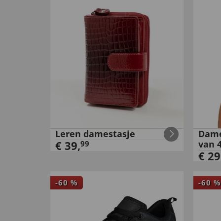
Leren damestasje
Dame
€
39
,
van 
99
€
29
-
60
%
-
60
%