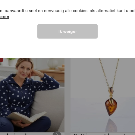
ken, aanvaardt u snel en eenvoudig alle cookies, als alternatief kunt u o
teren
.
schoenen met
Opaaloorbellen
Ik weiger
vacht
€
69
,
99
,
99