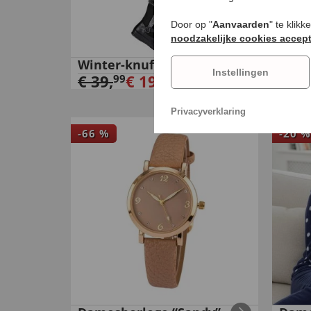
Door op "
Aanvaarden
" te klik
noodzakelijke cookies accep
Winter-knuffellaarsjes
Hand
Instellingen
€
39
,
€
19
,
lams
99
99
€
69
Privacyverklaring
-
66
%
-
20
%