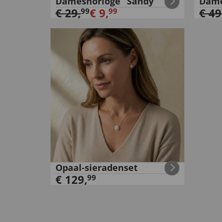
Dameshorloge “Sandy”
Dame
€
29
,
€
9
,
€
49
99
99
Opaal-sieradenset
€
129
,
99