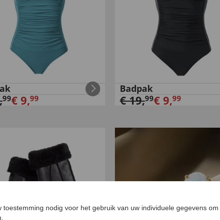
ak
Badpak
,
€
9
,
€
19
,
€
9
,
99
99
99
99
 toestemming nodig voor het gebruik van uw individuele gegevens om 
n.