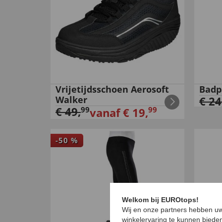
Vrijetijdsschoen Aerosoft
Badp
Walker
€
24
€
49
,
99
99
vanaf
€
19
,
-
50
%
Welkom bij EUROtops!
Wij en onze partners hebben uw
winkelervaring te kunnen biede