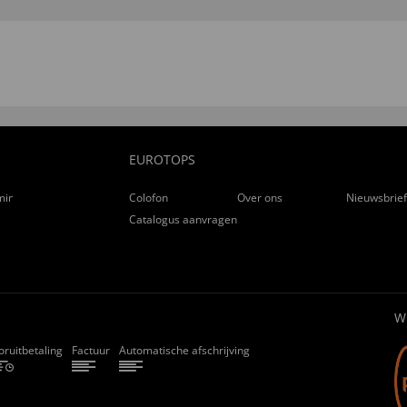
EUROTOPS
ming
Colofon
Over ons
Nieuwsbrie
Catalogus aanvragen
W
oruitbetaling
Factuur
Automatische afschrijving