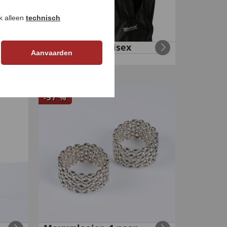
ok alleen
technisch
Regenbroek unisex
Aanvaarden
€
39
,
€
14
,
99
99
-
57
%