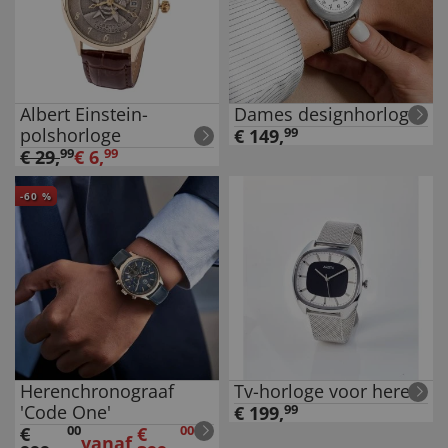
Albert Einstein-
Dames designhorloge
polshorloge
€
149
,
99
€
29
,
99
€
6
,
99
-
60
%
Herenchronograaf
Tv-horloge voor heren
'Code One'
€
199
,
99
€
00
€
00
vanaf