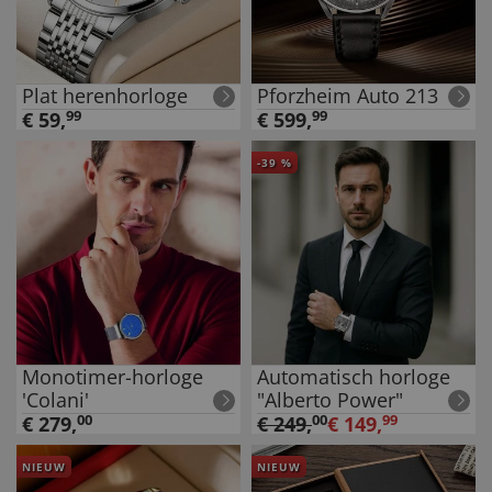
Plat herenhorloge
Pforzheim Auto 213
€
59
,
99
€
599
,
99
-
39
%
Monotimer-horloge
Automatisch horloge
'Colani'
"Alberto Power"
€
279
,
00
€
249
,
00
€
149
,
99
NIEUW
NIEUW