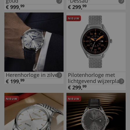
goud
"Dessau"
€
999
,
99
€
299
,
99
NIEUW
Herenhorloge in zilver
Pilotenhorloge met
lichtgevend wijzerplaat
€
199
,
99
€
299
,
99
NIEUW
NIEUW