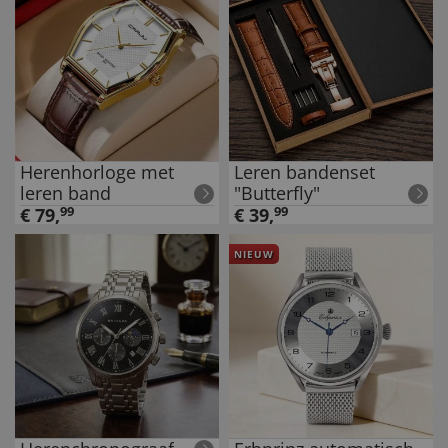
Herenhorloge met
Leren bandenset
leren band
"Butterfly"
€
79
,
99
€
39
,
99
NIEUW