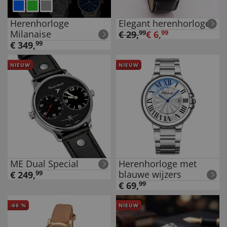
Herenhorloge
Elegant herenhorloge
Milanaise
€
29
,
99
€
6
,
99
€
349
,
99
NIEUW
NIEUW
ME Dual Special
Herenhorloge met
blauwe wijzers
€
249
,
99
€
69
,
99
-
66
%
NIEUW