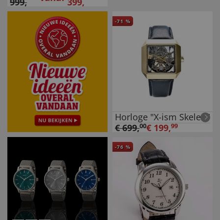
999
,
399
,
-
71
%
Horloge "X-ism Skelett"
€
699
,
00
€
199
,
99
-
76
%