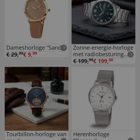
Dameshorloge “Sandy”
Zonne-energie-horloge
met radiobesturing
€
29
,
99
€
9
,
99
"Titan"
€
199
,
99
€
199
,
00
Tourbillon-horloge van
Herenhorloge