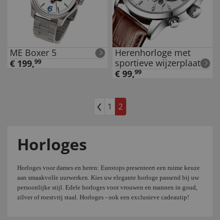
ME Boxer 5
Herenhorloge met
sportieve wijzerplaat
€
199
,
99
€
99
,
99
1
2
Horloges
Horloges voor dames en heren: Eurotops presenteert een ruime keuze
aan smaakvolle uurwerken. Kies uw elegante horloge passend bij uw
persoonlijke stijl. Edele horloges voor vrouwen en mannen in goud,
zilver of roestvrij staal. Horloges - ook een exclusieve cadeautip!