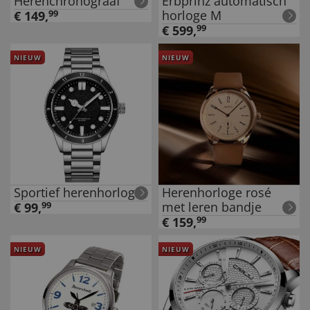
Herenchronograaf
Erbprinz automatisch
horloge M
€
149
,
99
€
599
,
99
NIEUW
NIEUW
Sportief herenhorloge
Herenhorloge rosé
met leren bandje
€
99
,
99
€
159
,
99
NIEUW
NIEUW