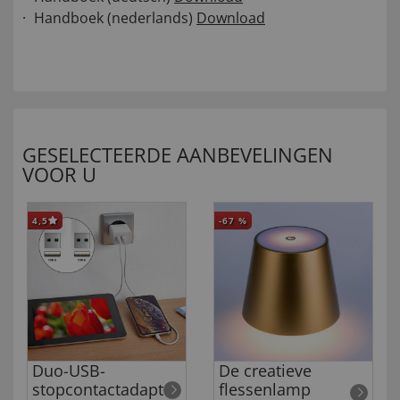
Handboek (nederlands)
Download
GESELECTEERDE AANBEVELINGEN
VOOR U
4,5
-67
%
Duo-USB-
De creatieve
stopcontactadapter
flessenlamp