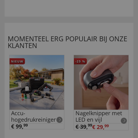
MOMENTEEL ERG POPULAIR BIJ ONZE
KLANTEN
NIEUW
-25
%
Accu-
Nagelknipper met
hogedrukreiniger
LED en vijl
€ 99,
99
99
€ 39
,
€ 29,
99