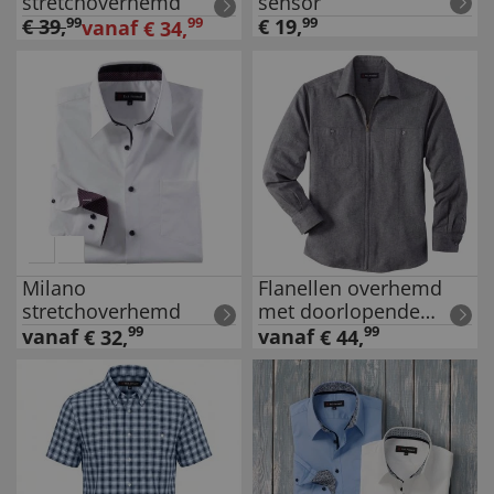
stretchoverhemd
sensor
€
39
,
99
99
€
19
,
99
vanaf
€
34
,
Milano
Flanellen overhemd
stretchoverhemd
met doorlopende
ritssluiting
99
99
vanaf
vanaf
€
32
,
€
44
,