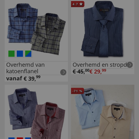
4.7
Overhemd van
Overhemd en stropdas
katoenflanel
€
45
,
00
€
29
,
99
99
vanaf
€
39
,
-
71
%