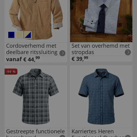
Cordoverhemd met
Set van overhemd met
deelbare ritssluiting
stropdas
99
€
39
,
99
vanaf
€
44
,
-
50
%
Gestreepte functionele
Karriertes Heren