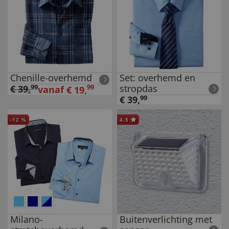
Chenille-overhemd
Set: overhemd en
stropdas
€
39
,
99
99
vanaf
€
19
,
€
39
,
99
-
12
%
4.5
Milano-
Buitenverlichting met