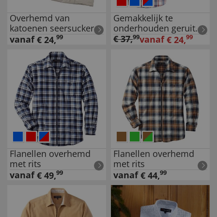
Overhemd van
Gemakkelijk te
katoenen seersucker
onderhouden geruit
overhemd
99
€
37
,
99
99
vanaf
vanaf
€
24
,
€
24
,
Flanellen overhemd
Flanellen overhemd
met rits
met rits
99
99
vanaf
vanaf
€
49
,
€
44
,