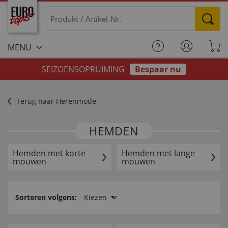
MENU
SEIZOENSOPRUIMING
Bespaar nu
Terug naar Herenmode
HEMDEN
Hemden met korte
Hemden met lange
mouwen
mouwen
Sorteren volgens:
Kiezen