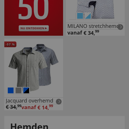
MILANO stretchhemd
99
vanaf
€
34
,
-
57
%
Jacquard overhemd
€
34
,
99
99
vanaf
€
14
,
Hemden