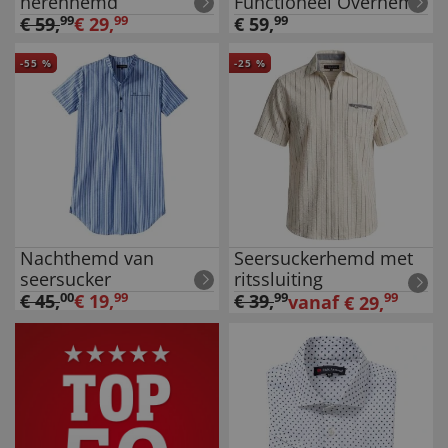
herenhemd
Functioneel Overhemd
€
59
,
99
€
29
,
99
€
59
,
99
-
55
%
-
25
%
Nachthemd van
Seersuckerhemd met
seersucker
ritssluiting
€
45
,
00
€
19
,
99
€
39
,
99
99
vanaf
€
29
,