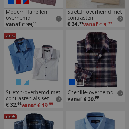
Modern flanellen
Stretch-overhemd met
overhemd
contrasten
99
€
34
,
99
99
vanaf
vanaf
€
39
,
€
9
,
-
39
%
Stretch-overhemd met
Chenille-overhemd
contrasten als set
99
vanaf
€
39
,
€
32
,
99
99
vanaf
€
19
,
5.0