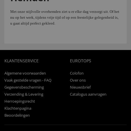
Met onze
stijlvolle
overhemden
ziet u
er elke dag
verzorgt uit.
Of het
nu
op het werk,
tijdens vrije tijd of
op een feestelijke
gelegenheid is
,
u gaat
altijd perfect
gekleed.
KLANTENSERVICE
EUROTOPS
Algemene voorwaarden
Colofon
Vaak gestelde vragen - FAQ
Over ons
Gegevensbescherming
Nieuwsbrief
Verzending & Levering
Catalogus aanvragen
Herroepingsrecht
Klachtenpagina
Beoordelingen