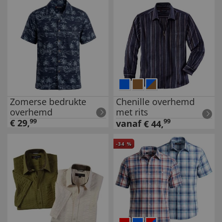
Zomerse bedrukte
Chenille overhemd
overhemd
met rits
€
29
,
99
99
vanaf
€
44
,
-
34
%