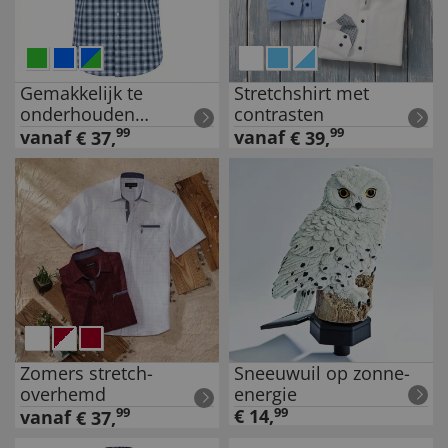
Gemakkelijk te
Stretchshirt met
onderhouden
contrasten
stretchhemd
99
99
vanaf
vanaf
€
37
,
€
39
,
Zomers stretch-
Sneeuwuil op zonne-
overhemd
energie
99
€
14
,
99
vanaf
€
37
,