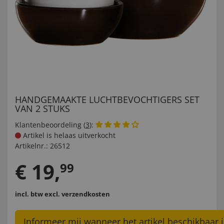
HANDGEMAAKTE LUCHTBEVOCHTIGERS SET
VAN 2 STUKS
Klantenbeoordeling (
3
):
Artikel is helaas uitverkocht
Artikelnr.:
26512
€
19
,
99
incl. btw
excl. verzendkosten
Informeer mij wanneer het artikel beschikbaar i