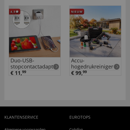
4,5
NIEUW
Duo-USB-
Accu-
stopcontactadapter
hogedrukreiniger
€ 11,
99
€ 99,
99
KLANTENSERVICE
EUROTOPS
Algemene voorwaarden
Colofon