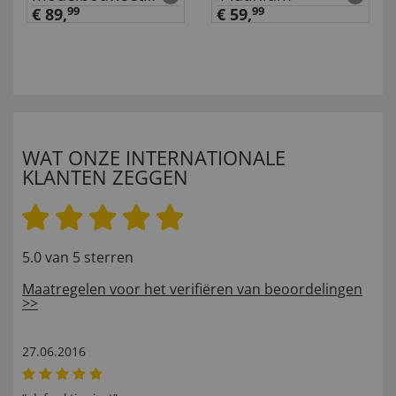
stoomlocomotief
€ 89,
99
€ 59,
99
WAT ONZE INTERNATIONALE
KLANTEN ZEGGEN
5.0 van 5 sterren
Maatregelen voor het verifiëren van beoordelingen
>>
27.06.2016