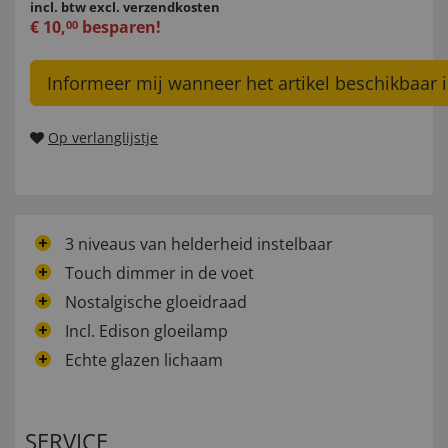
incl. btw
excl. verzendkosten
€
10
,
besparen!
00
Informeer mij wanneer het artikel beschikbaar i
Op verlanglijstje
3 niveaus van helderheid instelbaar
Touch dimmer in de voet
Nostalgische gloeidraad
Incl. Edison gloeilamp
Echte glazen lichaam
SERVICE