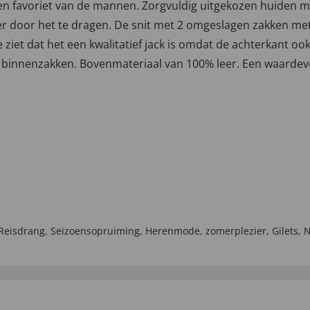
en favoriet van de mannen. Zorgvuldig uitgekozen huiden 
ier door het te dragen. De snit met 2 omgeslagen zakken me
 ziet dat het een kwalitatief jack is omdat de achterkant ook 
binnenzakken. Bovenmateriaal van 100% leer. Een waardevoll
Reisdrang
,
Seizoensopruiming
,
Herenmode
,
zomerplezier
,
Gilets
,
N