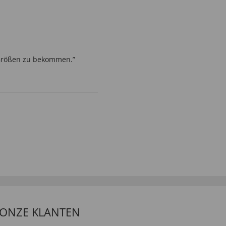
n Größen zu bekommen.”
 ONZE KLANTEN
ann weiter empfehlen”