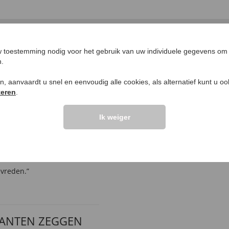
 toestemming nodig voor het gebruik van uw individuele gegevens om 
UW PRODUCTVRA
n.
Vraag stellen
ken, aanvaardt u snel en eenvoudig alle cookies, als alternatief kunt u o
teren
.
elingen >>
Ik weiger
evreden.”
LANTEN ZEGGEN