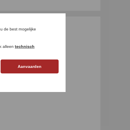
u de best mogelijke
GEN
ok alleen
technisch
Aanvaarden