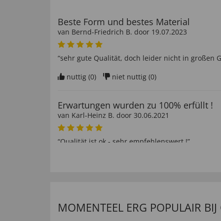
Beste Form und bestes Material
van
Bernd-Friedrich B
. door
19.07.2023
“sehr gute Qualität, doch leider nicht in große
nuttig (
0
)
niet nuttig (
0
)
Erwartungen wurden zu 100% erfüllt !
van
Karl-Heinz B
. door
30.06.2021
“Qualität ist ok - sehr empfehlenswert !”
nuttig (
0
)
niet nuttig (
0
)
van
Christian H
. door
18.05.2021
MOMENTEEL ERG POPULAIR BIJ
“Die Qualität der Produkte sind gut und kann m