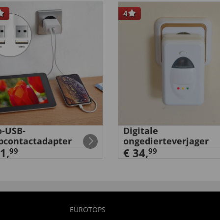
4
-USB-
Digitale
pcontactadapter
ongedierteverjager
1,
€ 34,
99
99
EUROTOPS