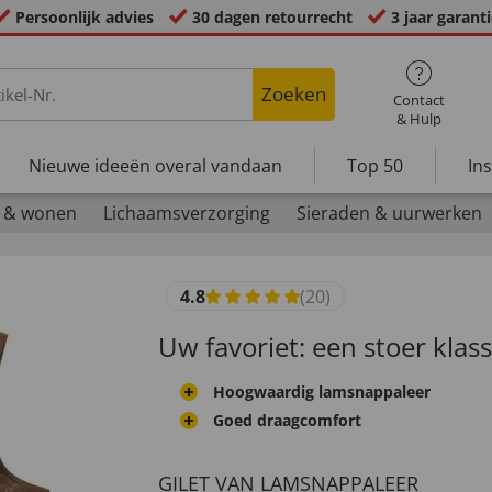
Persoonlijk advies
30 dagen retourrecht
3 jaar garant
Zoeken
Contact
& Hulp
Nieuwe ideeën overal vandaan
Top 50
In
 & wonen
Lichaamsverzorging
Sieraden & uurwerken
4.8
(20)
Uw favoriet: een stoer klas
Hoogwaardig lamsnappaleer
Goed draagcomfort
GILET VAN LAMSNAPPALEER