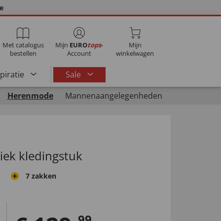
ie
Met catalogus
Mijn
EURO
tops
-
Mijn
bestellen
Account
winkelwagen
spiratie
Sale
Herenmode
Mannenaangelegenheden
siek kledingstuk
7 zakken
99