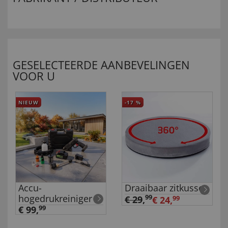
GESELECTEERDE AANBEVELINGEN
VOOR U
NIEUW
-17
%
Accu-
Draaibaar zitkussen
hogedrukreiniger
99
€ 29
,
€ 24,
99
€ 99,
99