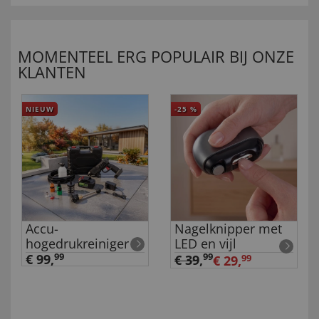
MOMENTEEL ERG POPULAIR BIJ ONZE
KLANTEN
NIEUW
-25
%
Accu-
Nagelknipper met
hogedrukreiniger
LED en vijl
€ 99,
99
99
€ 39
,
€ 29,
99