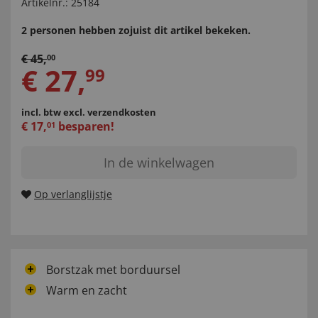
Artikelnr.:
25184
2 personen hebben zojuist dit artikel bekeken.
€
45
,
00
€
27
,
99
incl. btw
excl. verzendkosten
€
17
,
besparen!
01
In de winkelwagen
Op verlanglijstje
Borstzak met borduursel
Warm en zacht