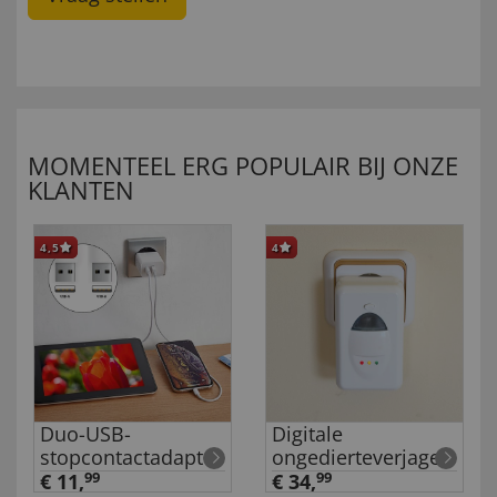
MOMENTEEL ERG POPULAIR BIJ ONZE
KLANTEN
4,5
4
Duo-USB-
Digitale
stopcontactadapter
ongedierteverjager
€ 11,
99
€ 34,
99