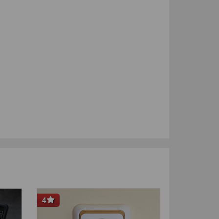
4
-14
%