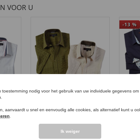
EN VOOR U
-13
%
 toestemming nodig voor het gebruik van uw individuele gegevens om 
n.
 met
Overhemd van katoenen
Milan
seersucker
€ 39
,
ken, aanvaardt u snel en eenvoudig alle cookies, als alternatief kunt u o
€ 24,
99
teren
.
Ik weiger