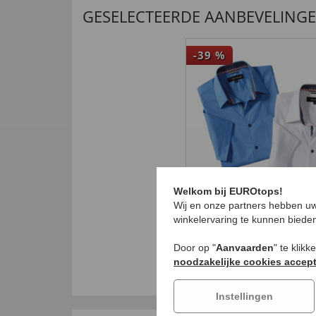
GESELECTEERDE AANBEVELING
-39
%
Welkom bij EUROtops!
Wij en onze partners hebben uw
winkelervaring te kunnen biede
Stretch-overhemd
contrasten als set
Door op "
Aanvaarden
" te klik
99
€ 32
,
€ 19,
99
noodzakelijke cookies accep
Instellingen