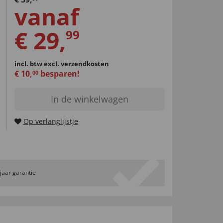
vanaf
€
29
,
99
incl. btw
excl. verzendkosten
€
10
,
besparen!
00
In de winkelwagen
Op verlanglijstje
 jaar garantie