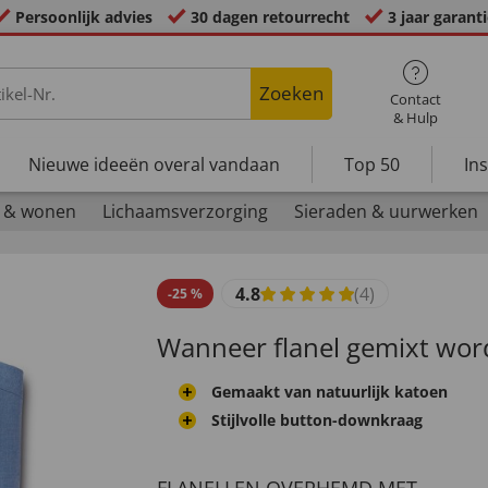
Persoonlijk advies
30 dagen retourrecht
3 jaar garant
Zoeken
Contact
& Hulp
Nieuwe ideeën overal vandaan
Top 50
In
 & wonen
Lichaamsverzorging
Sieraden & uurwerken
4.8
(4)
-
25
%
Wanneer flanel gemixt wordt
Gemaakt van natuurlijk katoen
Stijlvolle button-downkraag