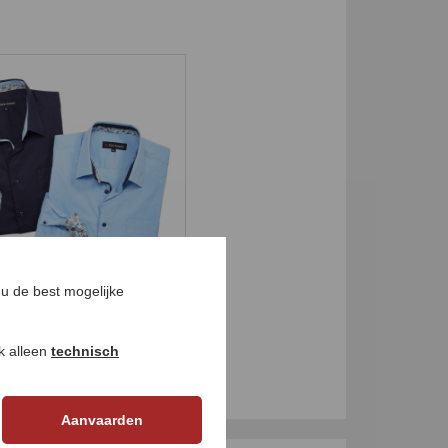
u de best mogelijke
o-stretchoverhemd
99
€ 34,
99
ok alleen
technisch
Aanvaarden