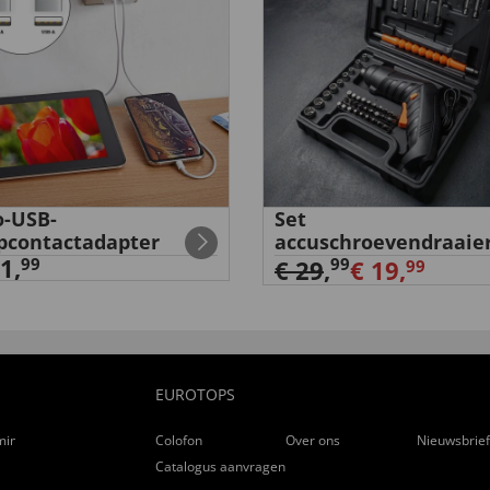
-USB-
Set
pcontactadapter
accuschroevendraaie
1,
99
99
€ 29
,
€ 19,
99
EUROTOPS
ming
Colofon
Over ons
Nieuwsbrie
Catalogus aanvragen