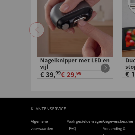
angopzet
Nagelknipper met LED en
Duo
vijl
sto
€ 1
99
€ 39
,
€ 29,
99
KLANTENSERVICE
Algemene
Vaak gestelde vragen
Gegevensbescher
voorwaarden
- FAQ
Verzending &