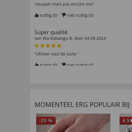
“essayer mais pas encore mis”
nuttig (
0
)
niet nuttig (
0
)
Super qualité
van
Wa-Kabangu B
. door
04.09.2024
“Utiliser tout de suite ”
nuttig (
0
)
niet nuttig (
0
)
van
Hans-Peter K
. door
08.09.2024
nuttig (
0
)
niet nuttig (
0
)
MOMENTEEL ERG POPULAIR BIJ
-25
%
4,5