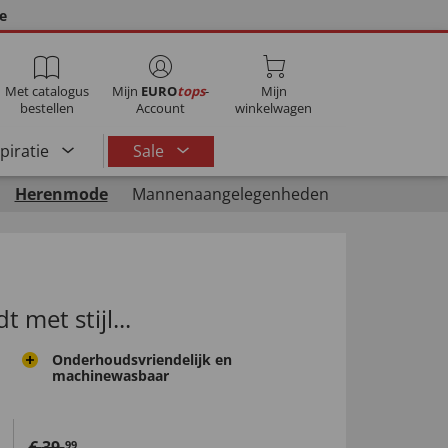
ie
Met catalogus
Mijn
EURO
tops
-
Mijn
bestellen
Account
winkelwagen
spiratie
Sale
Herenmode
Mannenaangelegenheden
 met stijl...
Onderhoudsvriendelijk en
machinewasbaar
€
39
,
99