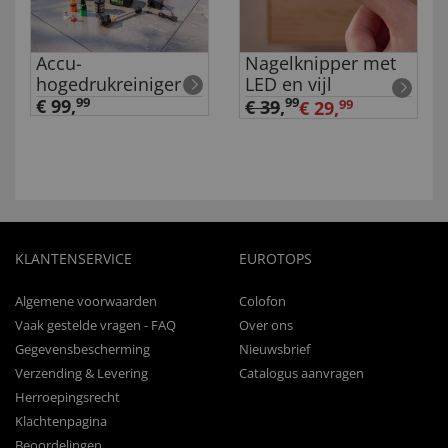
Accu-
Nagelknipper met
hogedrukreiniger
LED en vijl
€ 99,
99
99
€ 39
,
€ 29,
99
KLANTENSERVICE
EUROTOPS
Algemene voorwaarden
Colofon
Vaak gestelde vragen - FAQ
Over ons
Gegevensbescherming
Nieuwsbrief
Verzending & Levering
Catalogus aanvragen
Herroepingsrecht
Klachtenpagina
Beoordelingen