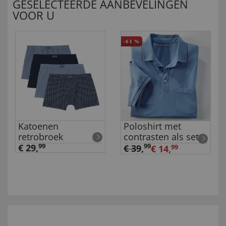
GESELECTEERDE AANBEVELINGEN
VOOR U
-63
%
Katoenen
Poloshirt met
retrobroek
contrasten als set
€ 29,
99
99
€ 39
,
€ 14,
99