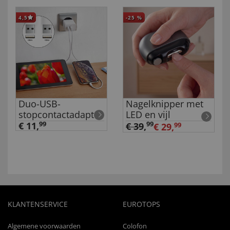
4,5
-25
%
Duo-USB-
Nagelknipper met
stopcontactadapter
LED en vijl
€ 11,
99
99
€ 39
,
€ 29,
99
KLANTENSERVICE
EUROTOPS
Algemene voorwaarden
Colofon