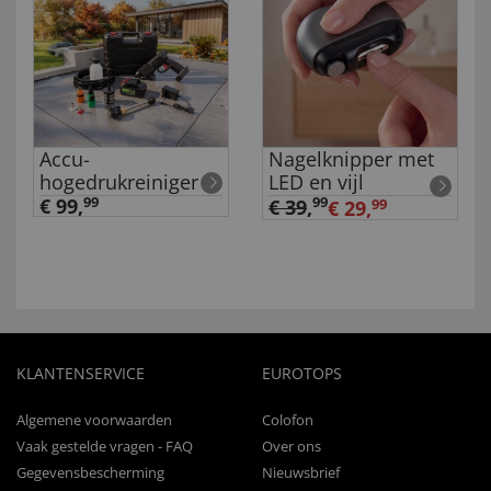
Accu-
Nagelknipper met
hogedrukreiniger
LED en vijl
€ 99,
99
99
€ 39
,
€ 29,
99
KLANTENSERVICE
EUROTOPS
Algemene voorwaarden
Colofon
Vaak gestelde vragen - FAQ
Over ons
Gegevensbescherming
Nieuwsbrief