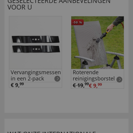
GESELECTEERDE AANBEVELINGEN
VOOR U
-50
%
Vervangingsmessen
Roterende
in een 2-pack
reinigingsborstel
€ 9,
99
99
€ 19
,
€ 9,
99