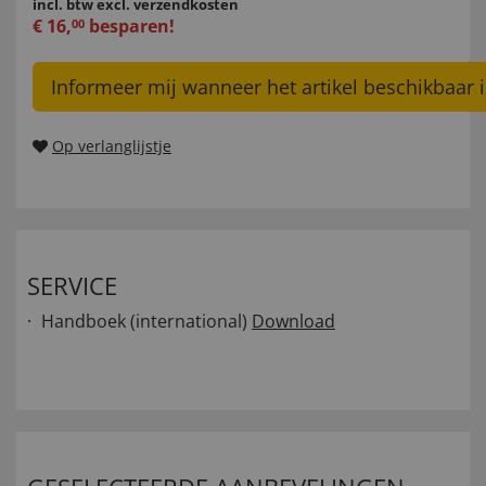
incl. btw
excl. verzendkosten
€
16
,
besparen!
00
Informeer mij wanneer het artikel beschikbaar i
Op verlanglijstje
SERVICE
Handboek (international)
Download