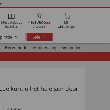
ie
Met catalogus
Mijn
EURO
tops
-
Mijn
bestellen
Account
winkelwagen
spiratie
Sale
Herenmode
Mannenaangelegenheden
cue kunt u het hele jaar door
00