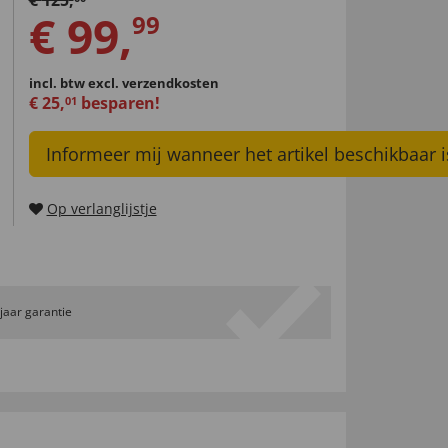
€
125
,
€
99
,
99
incl. btw
excl. verzendkosten
€
25
,
besparen!
01
Informeer mij wanneer het artikel beschikbaar i
Op verlanglijstje
 jaar garantie