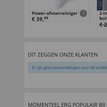
lepel
Power-afvoerreiniger
2-i
€ 39,
bui
99
€ 
DIT ZEGGEN ONZE KLANTEN
Er zijn geen beoordelingen voor dit artikel
MOMENTEEL ERG POPULAIR BIJ