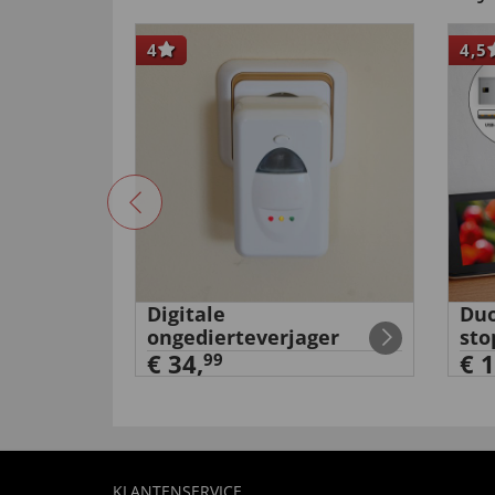
4
4,5
tanium'
Digitale
Duo
ongedierteverjager
sto
€ 34,
€ 1
99
KLANTENSERVICE