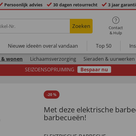
Persoonlijk advies
30 dagen retourrecht
3 jaar garant
Zoeken
Contact
& Hulp
Nieuwe ideeën overal vandaan
Top 50
In
 & wonen
Lichaamsverzorging
Sieraden & uurwerken
SEIZOENSOPRUIMING
Bespaar nu
-
20
%
Met deze elektrische barbe
barbecueën!