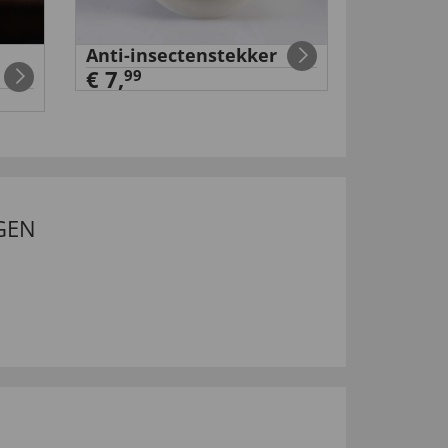
Anti-insectenstekker
Airfryer
€ 7,
99
99
€ 99
,
GEN