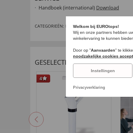
Handboek (international)
Download
CATEGORIEËN:
Keuken
,
Aanbiedingen
,
Vrije tijd
,
Welkom bij EUROtops!
Wij en onze partners hebben uw
winkelervaring te kunnen biede
Door op "
Aanvaarden
" te klik
noodzakelijke cookies accep
GESELECTEERDE AANBEVELING
Instellingen
4
-67
Privacyverklaring