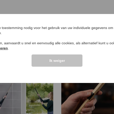
Aanbiedingen nieuwe artikelen
,
Huishouden & wonen
 toestemming nodig voor het gebruik van uw individuele gegevens om 
n.
ken, aanvaardt u snel en eenvoudig alle cookies, als alternatief kunt u o
teren
.
EN VOOR U
Ik weiger
%
NIEUW