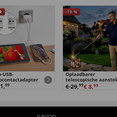
-70
%
-USB-
Oplaadbarer
pcontactadapter
telescopische aanste
1,
99
99
€ 29
,
€ 8,
99
EUROTOPS