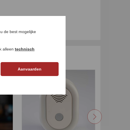
u de best mogelijke
ok alleen
technisch
Aanvaarden
-50
%