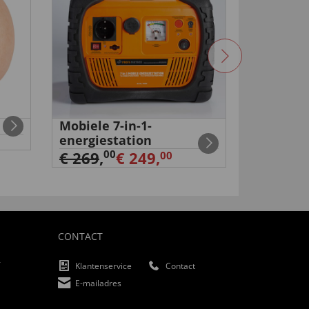
Mobiele 7-in-1-
Oplaadb
energiestation
telescop
00
99
€ 269
,
€ 249,
€ 29
,
€
00
CONTACT
f
Klantenservice
Contact
E-mailadres