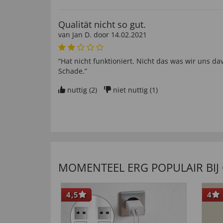
Qualität nicht so gut.
van
Jan D
. door
14.02.2021
“Hat nicht funktioniert. Nicht das was wir uns dav
Schade.”
nuttig (
2
)
niet nuttig (
1
)
Gutes Angebot.
van
Ralf E
. door
07.08.2021
nuttig (
1
)
niet nuttig (
0
)
MOMENTEEL ERG POPULAIR BIJ
4,5
4