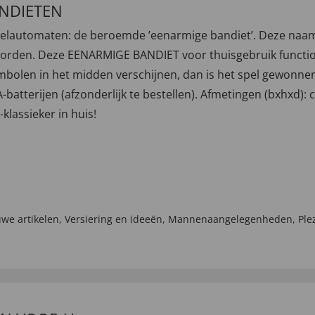
NDIETEN
peelautomaten: de beroemde ’eenarmige bandiet’. Deze naam 
rden. Deze EENARMIGE BANDIET voor thuisgebruik functionee
 symbolen in het midden verschijnen, dan is het spel gewonnen
atterijen (afzonderlijk te bestellen). Afmetingen (bxhxd): 
klassieker in huis!
we artikelen
,
Versiering en ideeën
,
Mannenaangelegenheden
,
Ple