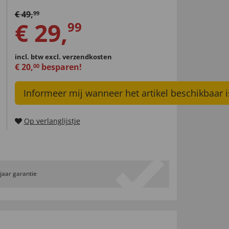
€
49
,
99
€
29
,
99
incl. btw
excl. verzendkosten
€
20
,
besparen!
00
Informeer mij wanneer het artikel beschikbaar i
Op verlanglijstje
 jaar garantie