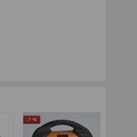
-7
%
-70
%