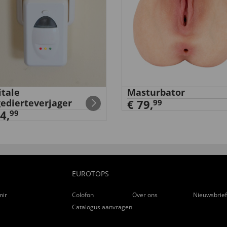
itale
Masturbator
edierteverjager
€ 79,
99
4,
99
EUROTOPS
ming
Colofon
Over ons
Nieuwsbrie
Catalogus aanvragen