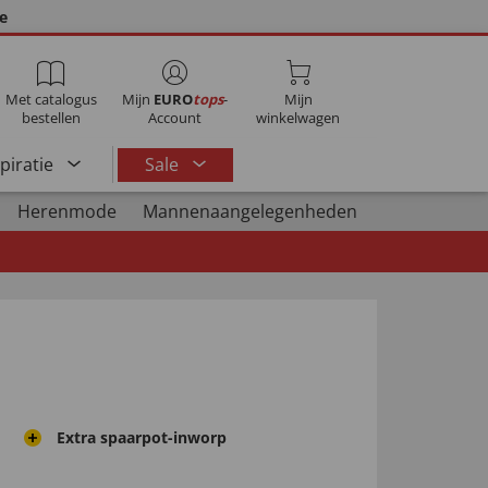
ie
Met catalogus
Mijn
EURO
tops
-
Mijn
bestellen
Account
winkelwagen
spiratie
Sale
Herenmode
Mannenaangelegenheden
Extra spaarpot-inworp