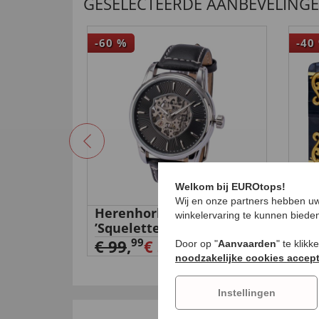
GESELECTEERDE AANBEVELING
-60
%
-40
Welkom bij EUROtops!
Wij en onze partners hebben uw
otorklok
Herenhorloge Wesseldon
Bou
winkelervaring te kunnen biede
’Squelette Automatic’
€ 
99
€ 99
,
€ 39,
99
Door op "
Aanvaarden
" te klik
noodzakelijke cookies accep
Instellingen