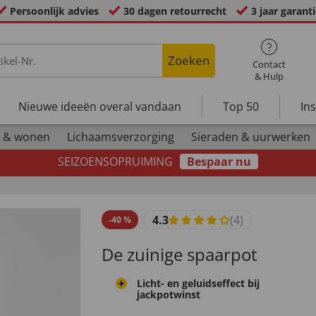
Persoonlijk advies
30 dagen retourrecht
3 jaar garant
Zoeken
Contact
& Hulp
Nieuwe ideeën overal vandaan
Top 50
In
 & wonen
Lichaamsverzorging
Sieraden & uurwerken
SEIZOENSOPRUIMING
Bespaar nu
4.3
(4)
-
40
%
De zuinige spaarpot
Licht- en geluidseffect bij
jackpotwinst