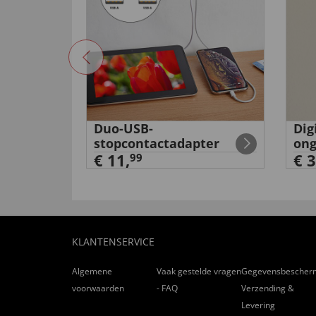
Duo-USB-
Dig
aaiers
stopcontactadapter
ong
€ 11,
€ 3
99
KLANTENSERVICE
Algemene
Vaak gestelde vragen
Gegevensbescher
voorwaarden
- FAQ
Verzending &
Levering