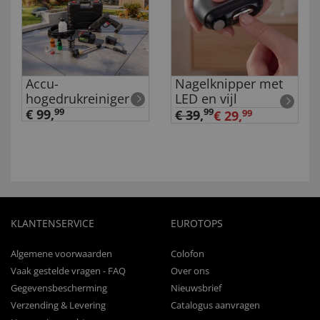
Accu-
Nagelknipper met
hogedrukreiniger
LED en vijl
€ 99,
99
99
€ 39
,
€ 29,
99
KLANTENSERVICE
EUROTOPS
Algemene voorwaarden
Colofon
Vaak gestelde vragen - FAQ
Over ons
Gegevensbescherming
Nieuwsbrief
Verzending & Levering
Catalogus aanvragen