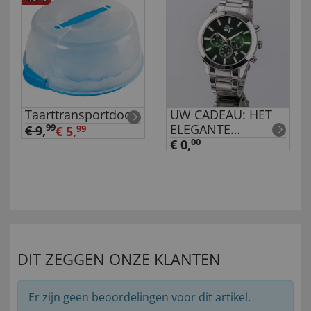
Taarttransportdoos
UW CADEAU: HET
ELEGANTE
99
€ 9
,
€ 5,
99
HERENHORLOGE
€ 0,
00
’SMARAGD’
DIT ZEGGEN ONZE KLANTEN
Er zijn geen beoordelingen voor dit artikel.