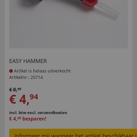
EASY HAMMER
Artikel is helaas uitverkocht
Artikelnr.:
25714
€
8
,
99
€
4
,
94
incl. btw
excl. verzendkosten
€
4
,
besparen!
05
Informeer mij wanneer het artikel beschikbaar i