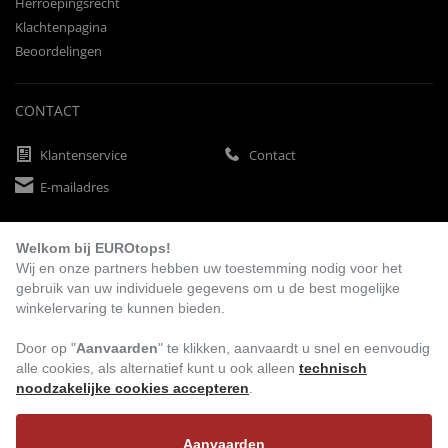
Herroepingsrecht
Klachtenpagina
Beoordelingen
CONTACT
Klantenservice
Contact
E-mailadres
Welkom bij EUROtops!
BETAALMETHODEN
Wij en onze partners hebben uw toestemming nodig voor het
gebruik van uw individuele gegevens om u de best mogelijke
winkelervaring te kunnen bieden.
Vooruitbetaling
Factuur
Automatische afschrijving
Door op "
Aanvaarden
" te klikken, aanvaardt u snel en eenvoudig
alle cookies, als alternatief kunt u ook alleen
technisch
noodzakelijke cookies accepteren
.
BEZOEK ONS
Aanvaarden