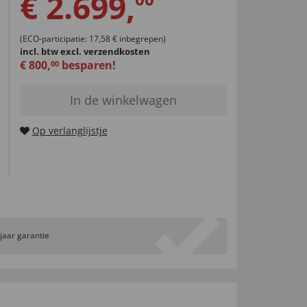
€
2.699
,
(ECO-participatie: 17,58 € inbegrepen)
incl. btw
excl. verzendkosten
€
800
,
besparen!
00
In de winkelwagen
Op verlanglijstje
 jaar garantie