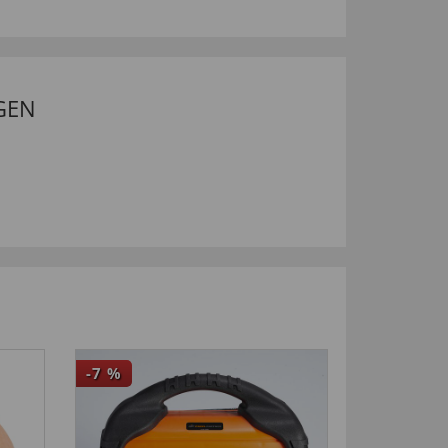
GEN
-7
%
-70
%