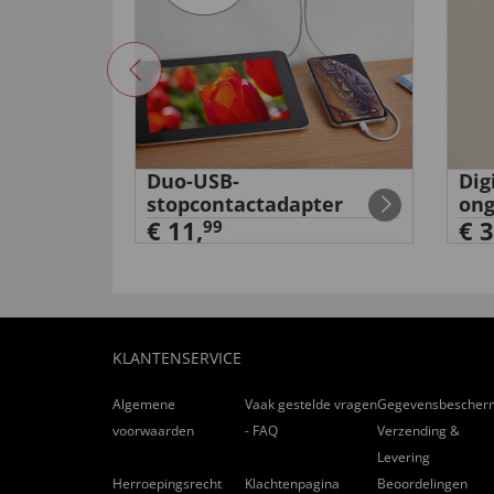
Duo-USB-
Dig
aaiers
stopcontactadapter
ong
€ 11,
€ 3
99
KLANTENSERVICE
Algemene
Vaak gestelde vragen
Gegevensbescher
voorwaarden
- FAQ
Verzending &
Levering
Herroepingsrecht
Klachtenpagina
Beoordelingen