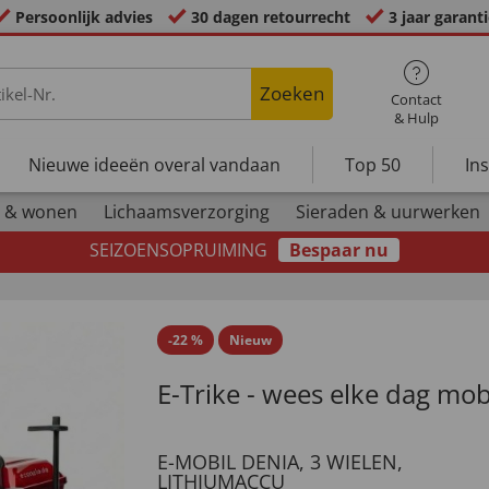
Persoonlijk advies
30 dagen retourrecht
3 jaar garant
Zoeken
Contact
& Hulp
Nieuwe ideeën overal vandaan
Top 50
In
 & wonen
Lichaamsverzorging
Sieraden & uurwerken
SEIZOENSOPRUIMING
Bespaar nu
-
22
%
Nieuw
E-Trike - wees elke dag mob
E-MOBIL DENIA, 3 WIELEN,
LITHIUMACCU