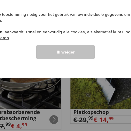
 toestemming nodig voor het gebruik van uw individuele gegevens om 
n.
EN VOOR U
ken, aanvaardt u snel en eenvoudig alle cookies, als alternatief kunt u o
teren
.
%
-50
%
Ik weiger
rabsorberende
Platkopschop
tbescherming
99
€ 29
,
€ 14,
99
99
27
,
€ 4,
99