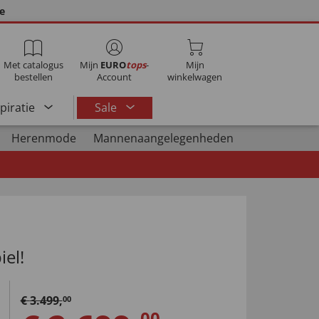
ie
Met catalogus
Mijn
EURO
tops
-
Mijn
bestellen
Account
winkelwagen
spiratie
Sale
Herenmode
Mannenaangelegenheden
iel!
€
3.499
,
00
00