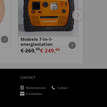
Mobiele 7-in-1-
Oplaadb
energiestation
telescop
00
99
€ 269
,
€ 249,
€ 29
,
€
00
CONTACT
f
Klantenservice
Contact
E-mailadres