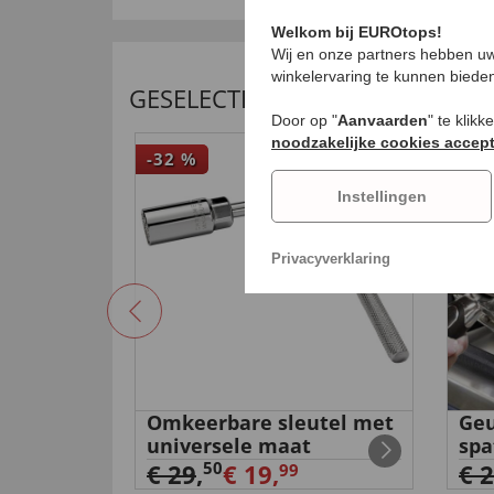
Welkom bij EUROtops!
Wij en onze partners hebben uw
winkelervaring te kunnen biede
GESELECTEERDE AANBEVELING
Door op "
Aanvaarden
" te klik
noodzakelijke cookies accep
-32
%
-82
Instellingen
Privacyverklaring
tskraag
Omkeerbare sleutel met
Geu
universele maat
spa
50
€ 29
,
€ 19,
€ 
99