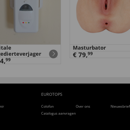
itale
Masturbator
edierteverjager
€ 79,
99
4,
99
EUROTOPS
ming
Colofon
Over ons
Nieuwsbrie
Catalogus aanvragen