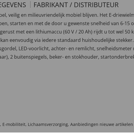
EGEVENS
FABRIKANT / DISTRIBUTEUR
l, veilig en milieuvriendelijk mobiel blijven. Het E-driewi
pen, starten en met de door u gewenste snelheid van 6-15 of
ust met een lithiumaccu (60 V / 20 Ah) rijdt u tot wel 50 k
n eenvoudig via iedere standaard huishoudelijke stekker.Ui
ordel, LED-voorlicht, achter- en remlicht, snelheidsmeter m
aar), 2 buitenspiegels, beker- en stokhouder, startonderbr
,
E-mobiliteit
,
Lichaamsverzorging
,
Aanbiedingen nieuwe artikelen