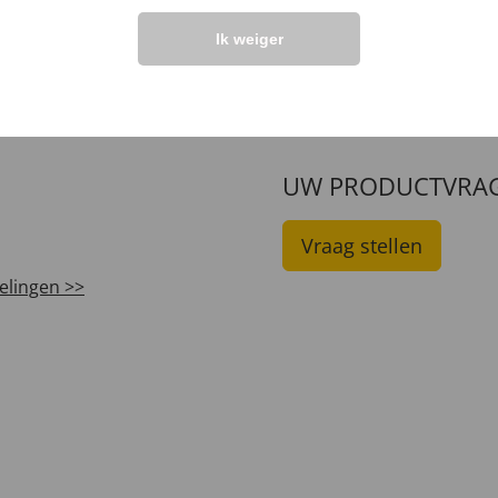
leer
99
,
€ 2,
99
95
€ 17
,
€ 9,
Ik weiger
99
UW PRODUCTVRA
Vraag stellen
elingen >>