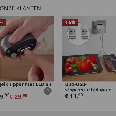
 ONZE KLANTEN
%
4,5
reils Apple.”
elknipper met LED en
Duo-USB-
stopcontactadapter
 zufrieden! ”
€ 11,
99
99
39
,
€ 29,
99