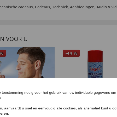
echnische cadeaus
,
Cadeaus
,
Techniek
,
Aanbiedingen
,
Audio & vi
EN VOOR U
%
-44
%
 toestemming nodig voor het gebruik van uw individuele gegevens om 
n.
ken, aanvaardt u snel en eenvoudig alle cookies, als alternatief kunt u o
teren
.
i-huidbevochtiger
Impregneerspray voo