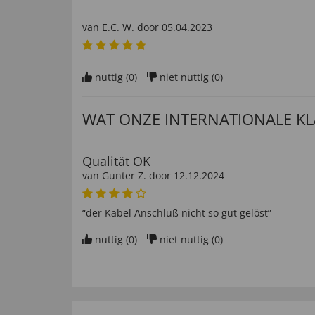
van
E.C. W
. door
05.04.2023
nuttig (
0
)
niet nuttig (
0
)
WAT ONZE INTERNATIONALE K
Qualität OK
van
Gunter Z
. door
12.12.2024
“der Kabel Anschluß nicht so gut gelöst”
nuttig (
0
)
niet nuttig (
0
)
Alles ok
van
Christine M
. door
27.11.2024