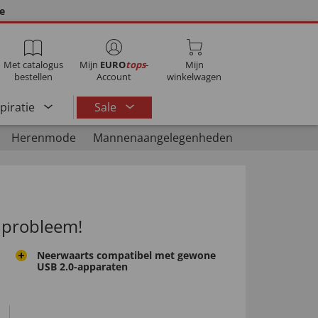
ie
Met catalogus
Mijn
EURO
tops
-
Mijn
bestellen
Account
winkelwagen
spiratie
Sale
Herenmode
Mannenaangelegenheden
 probleem!
Neerwaarts compatibel met gewone
USB 2.0-apparaten