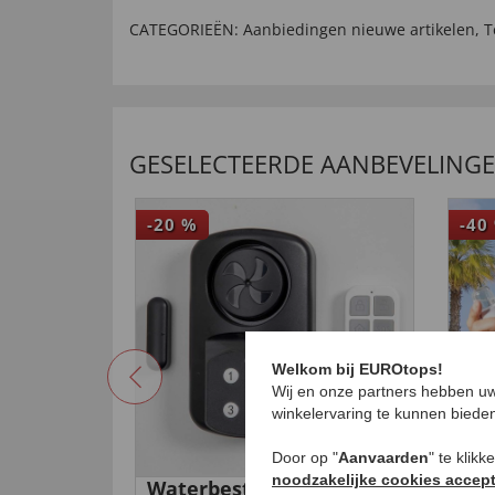
CATEGORIEËN:
Aanbiedingen nieuwe artikelen
,
T
GESELECTEERDE AANBEVELING
-20
%
-40
Welkom bij EUROtops!
Wij en onze partners hebben uw
winkelervaring te kunnen biede
Door op "
Aanvaarden
" te klik
noodzakelijke cookies accep
Waterbestendige
Min