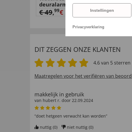
deuralarm
€ 4
99
€ 49
,
€ 39,
Instellingen
99
Privacyverklaring
DIT ZEGGEN ONZE KLANTEN
4.6 van 5 sterren
Maatregelen voor het verifiëren van beoord
makkelijk in gebruik
van
hubert r
. door
22.09.2024
“doet hetgeen verwacht kan worden”
nuttig (
0
)
niet nuttig (
0
)