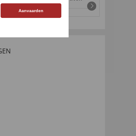
snijplank
99
€ 25
,
99
€ 39
,
€ 19,
Aanvaarden
99
GEN