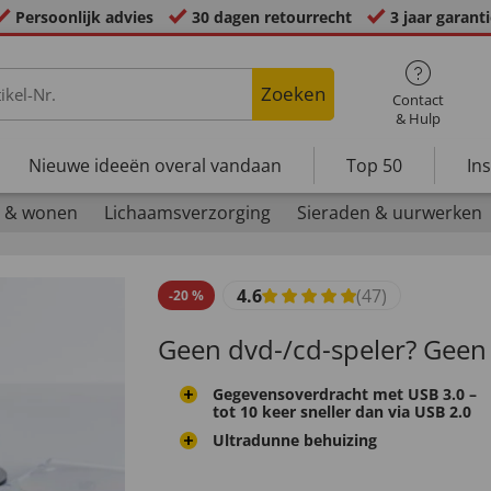
Persoonlijk advies
30 dagen retourrecht
3 jaar garant
Zoeken
Contact
& Hulp
Nieuwe ideeën overal vandaan
Top 50
In
 & wonen
Lichaamsverzorging
Sieraden & uurwerken
4.6
(47)
-
20
%
Geen dvd-/cd-speler? Geen
Gegevensoverdracht met USB 3.0 –
tot 10 keer sneller dan via USB 2.0
Ultradunne behuizing